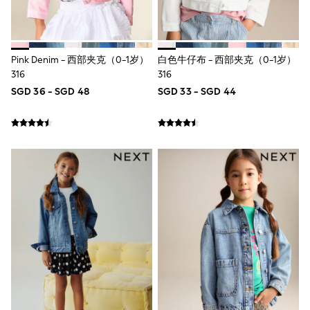
School Shoes
Shoes
Slippers
Sneakers
Pink Denim - 西部夹克（0-1岁）
白色牛仔布 - 西部夹克（0-1岁）
Wellies
316
316
Wide Fit
Sun Safe
SGD 36 - SGD 48
SGD 33 - SGD 44
Multipacks
Pull On
Adjustable Waist
Stretch
Easy Iron
Waterproof
Shower Resistant
All Multipacks
Multipack Leggings
Multipack Pyjamas
Multipack Shorts
Multipack T-Shirts
Multipack Underwear
All Underwear
Nighties
Pyjamas