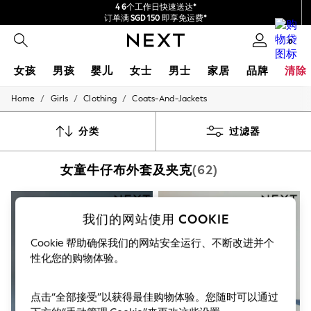
4 6个工作日快速送达*
订单满 SGD 150 即享免运费*
包含进口关税和商品及服务税 (GST)。
0
保证为最终售价
女孩
男孩
婴儿
女士
男士
家居
品牌
清除
/
/
/
Home
Girls
Clothing
Coats-And-Jackets
GIRLS
New In
0-2 Years
分类
过滤器
3-5 years
6-8 years
女童牛仔布外套及夹克
(62)
9-11 years
12-14 years
15+ Years
New In from Next
我们的网站使用 COOKIE
Essentials
Holiday Shop
Cookie 帮助确保我们的网站安全运行、不断改进并个
Linen Collection
性化您的购物体验。
Mesh Dresses
Collars & Peplums
Hello Kitty
点击“全部接受”以获得最佳购物体验。您随时可以通过
Toy Story