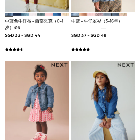
Robes
Sleepsuits
Summer Sleepwear
Socks & Tights
中蓝色牛仔布 - 西部夹克（0-1
中蓝 - 牛仔罩衫（3-16年）
Thermals
岁）316
All Bags & Accessories
SGD 33 - SGD 44
SGD 37 - SGD 49
Bags
Summer Hats & Caps
All Girls Character
Disney Princess
Gaming
Marvel
Paw Patrol
Peppa Pig
Toy Story
All Girls Brands
Next
adidas
Angel & Rocket
Baker by Ted Baker
Boden
JoJo Maman Bébé
Lipsy Girl
Monsoon