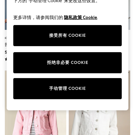
下方的“手动管理 Cookie”来更改这些设置。
THE SET
All Clothing
Coats & Jackets
更多详情，请参阅我们的
隐私政策 Cookie
.
Dresses
Dungarees
Jeans
接受所有 COOKIE
Jumpsuits & Playsuits
中蓝色牛仔布 - 37独角兽刺绣西
中蓝 - 牛仔褶边夹克（3月龄-7周
Knitwear
部夹克（0个月-1岁）
岁）
Leggings & Joggers
SGD 34 - SGD 41
SGD 30 - SGD 37
Nightwear & Pyjamas
Loungewear
拒绝非必要 COOKIE
Schoolwear
Sets & Outfits
Shirts & Blouses
Shorts & Skirts
Sportswear
手动管理 COOKIE
Sweatshirts & Hoodies
Swim & Beach
T-Shirts
Tops
Trousers
All Footwear
Boots
Sandals & Clogs