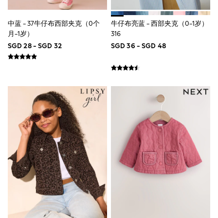
River Island
BOYS
New In
中蓝 - 37牛仔布西部夹克（0个
牛仔布亮蓝 - 西部夹克（0-1岁）
0-2 Years
月-1岁）
316
3-5 years
SGD 28 - SGD 32
SGD 36 - SGD 48
6-8 years
9-11 years
12-14 years
15+ Years
New In from Next
Essentials
Holiday Shop
Linen Collection
Gamer
Pokemon
Toy Story
Spiderman
THE SET
All Clothing
Coats & Jackets
Dungarees
Jeans
Joggers
Knitwear