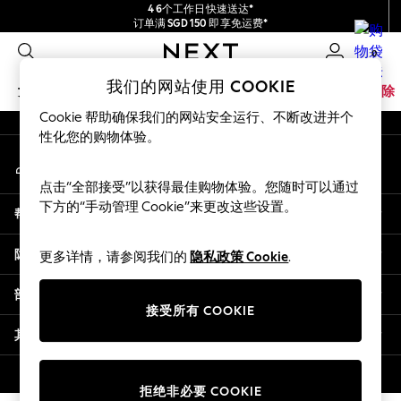
4 6个工作日快速送达*
An error occurred on client
订单满 SGD 150 即享免运费*
包含进口关税和商品及服务税 (GST)。
0
保证为最终售价
我们的社交网络
我们的网站使用 COOKIE
女孩
男孩
婴儿
女士
男士
家居
品牌
清除
Cookie 帮助确保我们的网站安全运行、不断改进并个
GIRLS
性化您的购物体验。
我的账户
New In
登录您的账户
0-2 Years
点击“全部接受”以获得最佳购物体验。您随时可以通过
3-5 years
下方的“手动管理 Cookie”来更改这些设置。
帮助
6-8 years
9-11 years
隐私& 法律
更多详情，请参阅我们的
隐私政策 Cookie
.
12-14 years
15+ Years
部门
New In from Next
接受所有 COOKIE
Essentials
其他服务
Holiday Shop
Linen Collection
© 2026 壹零售有限公司。保留所有权利。
拒绝非必要 COOKIE
Mesh Dresses