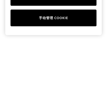
Collars & Peplums
Hello Kitty
Toy Story
手动管理 COOKIE
THE SET
All Clothing
Coats & Jackets
Dresses
Dungarees
Jeans
Jumpsuits & Playsuits
Knitwear
Leggings & Joggers
Nightwear & Pyjamas
Loungewear
Schoolwear
Sets & Outfits
Shirts & Blouses
Shorts & Skirts
Sportswear