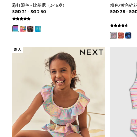
Nighties
彩虹混色 - 比基尼（3-16岁）
粉色/黄色碎花花
Pyjamas
SGD 21 - SGD 30
SGD 28 - SG
Robes
Sleepsuits
Summer Sleepwear
Socks & Tights
Thermals
All Bags & Accessories
新入
Bags
Summer Hats & Caps
All Girls Character
Disney Princess
Gaming
Marvel
Paw Patrol
Peppa Pig
Toy Story
All Girls Brands
Next
adidas
Angel & Rocket
Baker by Ted Baker
Boden