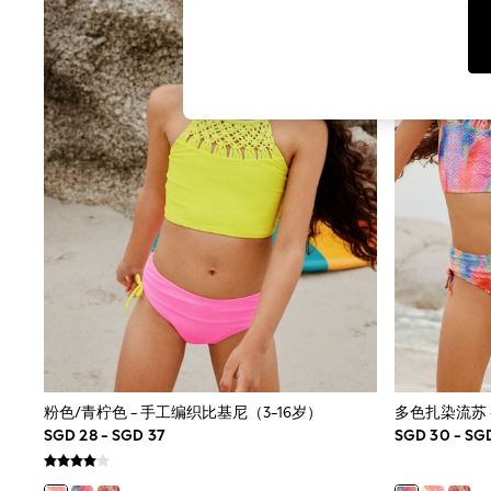
Toy Story
World Cup
THE SET
Court Classics
All Clothing
Coats & Jackets
Dresses
Dungarees
Jeans
Jumpsuits & Playsuits
Knitwear
Leggings & Joggers
Nightwear & Pyjamas
Loungewear
Schoolwear
Sets & Outfits
Shirts & Blouses
Shorts & Skirts
Sportswear
Sweatshirts & Hoodies
粉色/青柠色 - 手工编织比基尼（3-16岁）
多色扎染流苏 
Swim & Beach
SGD 28 - SGD 37
SGD 30 - SG
T-Shirts
Tops
Trousers