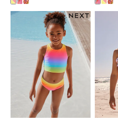
All Footwear
Boots
Sandals & Clogs
School Shoes
Shoes
Slippers
Sneakers
Wellies
Wide Fit
Sun Safe
Multipacks
Pull On
Adjustable Waist
Stretch
Easy Iron
Waterproof
Shower Resistant
All Multipacks
Multipack Leggings
Multipack Pyjamas
Multipack Shorts
Multipack T-Shirts
Multipack Underwear
All Underwear