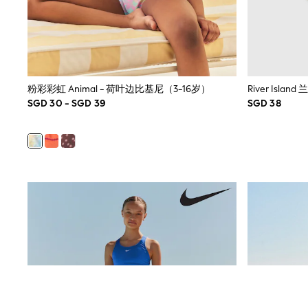
JoJo Maman Bébé
Lipsy Girl
Monsoon
River Island
BOYS
New In
0-2 Years
粉彩彩虹 Animal - 荷叶边比基尼（3-16岁）
River Isl
3-5 years
SGD 30 - SGD 39
SGD 38
6-8 years
9-11 years
12-14 years
15+ Years
New In from Next
World Cup
Essentials
Holiday Shop
Linen Collection
Gamer
Pokemon
Toy Story
Spiderman
THE SET
All Clothing
Coats & Jackets