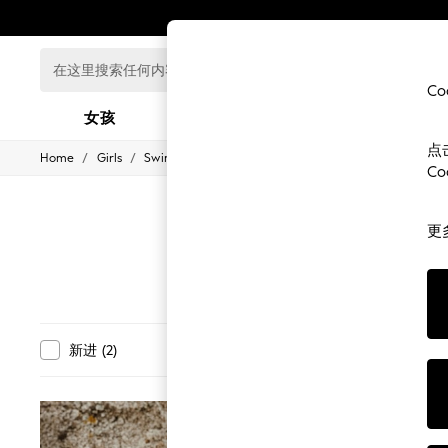
在
这
C
里
女孩
男孩
婴儿
搜
索
点
/
/
/
Home
Girls
Swimwear
Bikinis
任
GIRLS
C
何
New In
0-2 Years
内
3-5 years
容...
更
6-8 years
9-11 years
12-14 years
15+ Years
New In from Next
Essentials
部门
新进
(
2
)
特价出清
(
16
)
Holiday Shop
Linen Collection
Mesh Dresses
Collars & Peplums
Hello Kitty