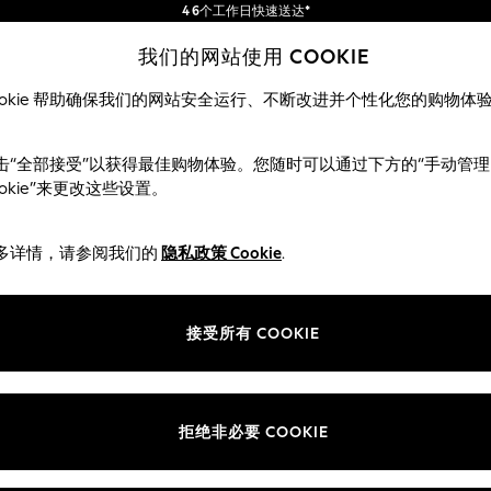
包含进口关税和商品及服务税 (GST)。
保证为最终售价
我们的网站使用 COOKIE
我们接受
ookie 帮助确保我们的网站安全运行、不断改进并个性化您的购物体
女士
男士
夏季商店
击“全部接受”以获得最佳购物体验。您随时可以通过下方的“手动管理
ookie”来更改这些设置。
女孩比基尼
(97)
多详情，请参阅我们的
隐私政策 Cookie
.
泳装
所有女孩泳装
接受所有 COOKIE
尺寸
品牌
颜色
拒绝非必要 COOKIE