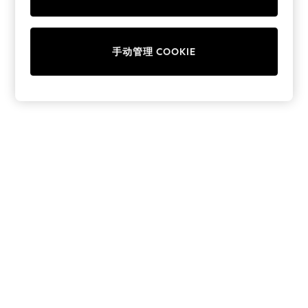
Collars & Peplums
Hello Kitty
Toy Story
手动管理 COOKIE
THE SET
All Clothing
Coats & Jackets
Dresses
Dungarees
Jeans
Jumpsuits & Playsuits
Knitwear
Leggings & Joggers
Nightwear & Pyjamas
Loungewear
Schoolwear
Sets & Outfits
Shirts & Blouses
Shorts & Skirts
Sportswear