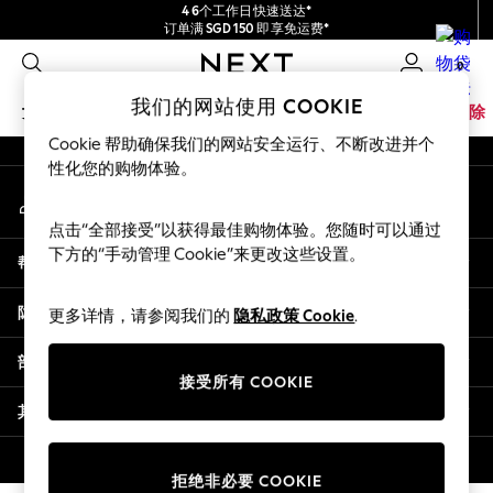
4 6个工作日快速送达*
An error occurred on client
订单满 SGD 150 即享免运费*
包含进口关税和商品及服务税 (GST)。
0
保证为最终售价
我们的社交网络
我们的网站使用 COOKIE
女孩
男孩
婴儿
女士
男士
家居
品牌
清除
Cookie 帮助确保我们的网站安全运行、不断改进并个
GIRLS
性化您的购物体验。
我的账户
New In
登录您的账户
0-2 Years
点击“全部接受”以获得最佳购物体验。您随时可以通过
3-5 years
下方的“手动管理 Cookie”来更改这些设置。
帮助
6-8 years
9-11 years
隐私& 法律
更多详情，请参阅我们的
隐私政策 Cookie
.
12-14 years
15+ Years
部门
New In from Next
接受所有 COOKIE
Essentials
其他服务
Holiday Shop
Linen Collection
© 2026 壹零售有限公司。保留所有权利。
拒绝非必要 COOKIE
Mesh Dresses