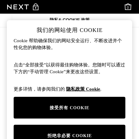
0
Items in 
隐私& COOKIE 政策
我们的网站使用 COOKIE
隐私& COOKIE 政策 - 最后更新
Cookie 帮助确保我们的网站安全运行、不断改进并个
隐私& Cookie 政策 - 最后更新
七月2026
性化您的购物体验。
导言
导言
选择在我们这里购物意味着您信任我们会负责任地处理您的个人数据
我们是谁
点击“全部接受”以获得最佳购物体验。您随时可以通过
本隐私政策帮助您了解我们如何使用您的个人数据以及我们与谁共享
我们是谁
在本政策中，当我们提及 "我们"、"我们的 "或 "我们 "时，我们指
您的权利
下方的“手动管理 Cookie”来更改这些设置。
我们会不时更改本隐私政策的条款，您应定期查看。 最后更新日期
Next Retail Limited, Next Holdings Limited, Next Distribution Lim
您的权利
您拥有多项“数据主体权利”，我们在下面解释了这些权利是什么以及
我们处理数据的合法依据
更多详情，请参阅我们的
隐私政策 Cookie
.
网站或应用程序的条款和条件中指定的公司是您个人数据的控制者，
我们处理数据的合法依据
只有在有合法依据的情况下，我们才会处理您的数据。 我们所依据
访问权
- 您有权要求获取我们持有的关于您的个人数据副本。
我们收集的数据及其使用方式
更正权
--如果您认为我们掌握的您的任何个人数据不准确，您
我们有时会就本隐私政策中所述的某些处理活动与其他组织合作，例如
我们收集的数据及其使用方式
我们收集并使用您直接提供给我们的数据，例如，当您注册账户时；当您
合同
– 我们处理您的数据主要有两个原因：履行我们与您签
我们对社交媒体的使用
删除权
（又称被遗忘权） - 您有权要求我们删除所持有的您
接受所有 COOKIE
同意
——我们会根据您的明确许可处理您的数据，即当您在我
限制处理权
——您有权要求我们限制或禁止处理我们持有的关
我们按照最高标准保护您的个人数据并尊重您的隐私。 如果您对您
处理您向我们下达的任何订单，并为任何退货提供便利
我们对社交媒体的使用
我们使用多种不同的社交媒体平台与您沟通，推广产品和服务。 我
COOKIE 政策
合法权益
- 我们通常会基于自身合法利益处理信息，以便为
数据可移植权
--在某些情况下，您有权要求我们以电子方式将
公认的合法权益
- 这是出于公共利益而处理个人信息的特定目
关于自动化决策（包括用户画像）的权利
——如果决策仅Bas
英国注册地址：
合法依据：合同
页面/账号。
Cookie 政策
什么是 cookie？
当您在我们的官方页面和账号（例如 Facebook、Insta
Data Protection Officer, NEXT Group, Desford Roa
我们会将您的数据保存多长时间
法律义务
——我们会在法律要求的情况下处理数据，例如，为
反对权
——在某些情况下，您有权反对处理您的个人数据。
拒绝非必要 COOKIE
重要利益
- 在此法律依据下处理个人数据仅限于保护个人生命
欧盟注册地址：
饼干
什么是 cookie？
我们会将您的数据保存多长时间
只要您还是我们的客户，我们就会保留您的个人数据，一般会保留长
我们在网站上使用 cookie 和类似技术收集并向社交媒体平
我们收集您的付款信息，以便处理您的信用卡或借记卡订单。
数据保护官，NEXT Retail (Ireland) Ltd, 13-18City Quay