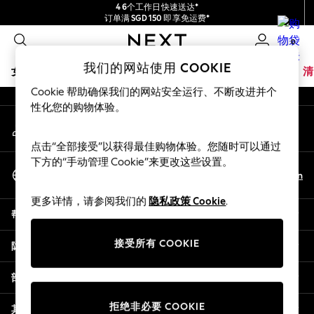
4 6个工作日快速送达*
An error occurred on client
订单满 SGD 150 即享免运费*
包含进口关税和商品及服务税 (GST)。
0
保证为最终售价
我们的社交网络
我们的网站使用 COOKIE
女孩
男孩
婴儿
女士
男士
夏季商店
家居
品牌
清
Cookie 帮助确保我们的网站安全运行、不断改进并个
GIRLS
性化您的购物体验。
我的账户
New In
登录您的账户
0-2 Years
点击“全部接受”以获得最佳购物体验。您随时可以通过
3-5 years
下方的“手动管理 Cookie”来更改这些设置。
选择语言
6-8 years
Zh
En
中文
9-11 years
更多详情，请参阅我们的
隐私政策 Cookie
.
12-14 years
帮助
15+ Years
New In from Next
接受所有 COOKIE
隐私& 法律
Essentials
Holiday Shop
部门
Linen Collection
拒绝非必要 COOKIE
Mesh Dresses
其他服务