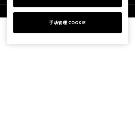
Collars & Peplums
Hello Kitty
© 2026 壹零售有限公司。保留所有权利。
Toy Story
手动管理 COOKIE
World Cup
THE SET
Court Classics
All Clothing
Coats & Jackets
Dresses
Dungarees
Jeans
Jumpsuits & Playsuits
Knitwear
Leggings & Joggers
Nightwear & Pyjamas
Loungewear
Schoolwear
Sets & Outfits
Shirts & Blouses