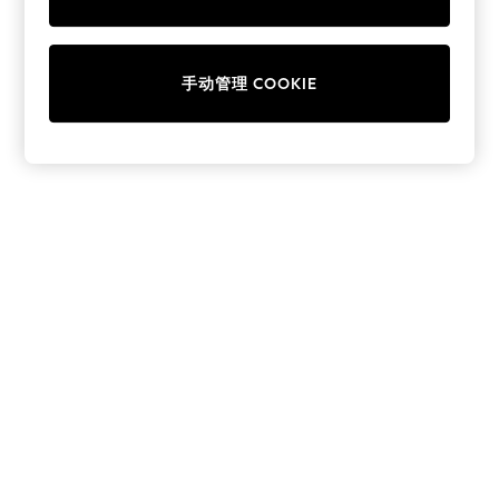
Collars & Peplums
Hello Kitty
Toy Story
手动管理 COOKIE
World Cup
THE SET
Court Classics
All Clothing
Coats & Jackets
Dresses
Dungarees
Jeans
Jumpsuits & Playsuits
Knitwear
Leggings & Joggers
Nightwear & Pyjamas
Loungewear
Schoolwear
Sets & Outfits
Shirts & Blouses