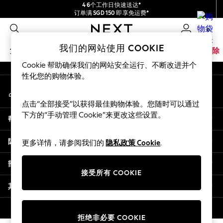
4 6个工作日快速送达*
An error occurred on client
订单满 SGD 150 即享免运费*
包含进口关税和商品及服务税 (GST)。
0
保证为最终售价
我们的社交网络
我们的网站使用 COOKIE
女孩
男孩
婴儿
女士
男士
家居
品牌
清除
Cookie 帮助确保我们的网站安全运行、不断改进并个
GIRLS
性化您的购物体验。
我的账户
New In
登录您的账户
0-2 Years
点击“全部接受”以获得最佳购物体验。您随时可以通过
3-5 years
下方的“手动管理 Cookie”来更改这些设置。
帮助
6-8 years
9-11 years
隐私& 法律
更多详情，请参阅我们的
隐私政策 Cookie
.
12-14 years
15+ Years
部门
New In from Next
接受所有 COOKIE
Essentials
其他服务
Holiday Shop
Linen Collection
© 2026 壹零售有限公司。保留所有权利。
拒绝非必要 COOKIE
Mesh Dresses