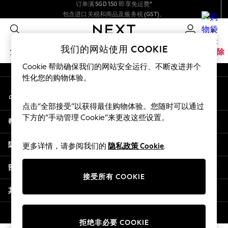
订单满 SGD 150 即享免运费*
包含进口关税和商品及服务税 (GST)。
An error occurred on client
我们接受
保证为最终售价
0
我们的社交网络
我们的网站使用 COOKIE
女孩
男孩
婴儿
女士
男士
家居
品牌
清除
Cookie 帮助确保我们的网站安全运行、不断改进并个
GIRLS
性化您的购物体验。
我的账户
New In
登录您的账户
0-2 Years
点击“全部接受”以获得最佳购物体验。您随时可以通过
3-5 years
下方的“手动管理 Cookie”来更改这些设置。
帮助
6-8 years
9-11 years
隐私& 法律
更多详情，请参阅我们的
隐私政策 Cookie
.
12-14 years
15+ Years
部门
New In from Next
接受所有 COOKIE
Essentials
其他服务
Holiday Shop
Linen Collection
© 2026 壹零售有限公司。保留所有权利。
拒绝非必要 COOKIE
Mesh Dresses