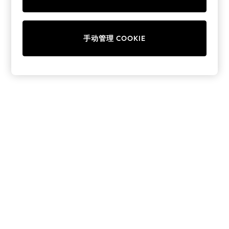
Collars & Peplums
Hello Kitty
Toy Story
手动管理 COOKIE
THE SET
All Clothing
Coats & Jackets
Dresses
Dungarees
Jeans
Jumpsuits & Playsuits
Knitwear
Leggings & Joggers
Nightwear & Pyjamas
Loungewear
Schoolwear
Sets & Outfits
Shirts & Blouses
Shorts & Skirts
Sportswear