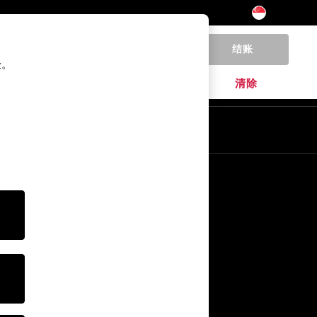
结账
0
验。
家居
品牌
清除
其他服务
媒体& Press
公司
NEXT 职业