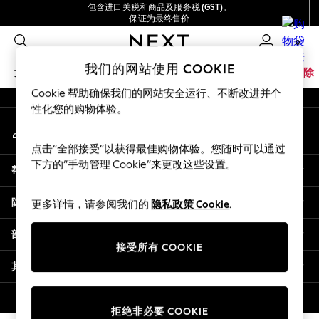
包含进口关税和商品及服务税 (GST)。
An error occurred on client
保证为最终售价
我们接受
0
我们的社交网络
我们的网站使用 COOKIE
女孩
男孩
婴儿
女士
男士
家居
品牌
清除
Cookie 帮助确保我们的网站安全运行、不断改进并个
GIRLS
性化您的购物体验。
我的账户
New In
登录您的账户
0-2 Years
点击“全部接受”以获得最佳购物体验。您随时可以通过
3-5 years
下方的“手动管理 Cookie”来更改这些设置。
帮助
6-8 years
9-11 years
隐私& 法律
更多详情，请参阅我们的
隐私政策 Cookie
.
12-14 years
15+ Years
部门
New In from Next
接受所有 COOKIE
Essentials
其他服务
Holiday Shop
Linen Collection
© 2026 壹零售有限公司。保留所有权利。
拒绝非必要 COOKIE
Mesh Dresses