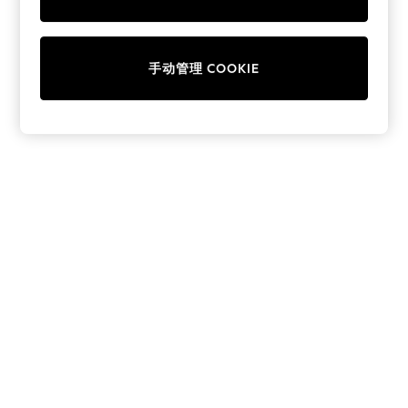
Collars & Peplums
Hello Kitty
Toy Story
手动管理 COOKIE
THE SET
All Clothing
Coats & Jackets
Dresses
Dungarees
Jeans
Jumpsuits & Playsuits
Knitwear
Leggings & Joggers
Nightwear & Pyjamas
Loungewear
Schoolwear
Sets & Outfits
Shirts & Blouses
Shorts & Skirts
Sportswear