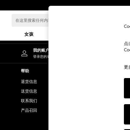
An error occurred on client
在
这
C
里
女孩
男孩
婴儿
搜
点
索
GIRLS
C
我的账户
任
New In
登录您的账户
何
0-2 Years
内
更
3-5 years
帮助
隐私& 法律
容...
6-8 years
退货信息
隐私和 Cook
9-11 years
12-14 years
送货信息
条款& 条件
15+ Years
联系我们
顾客评价和
New In from Next
产品召回
Essentials
Holiday Shop
Linen Collection