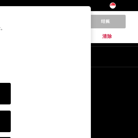
结账
0
验。
家居
品牌
清除
Zh
En
其他服务
媒体& Press
公司
NEXT 职业