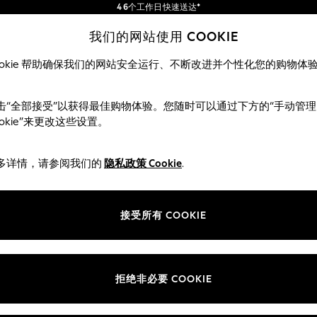
4 6个工作日快速送达*
订单满 SGD 150 即享免运费*
包含进口关税和商品及服务税 (GST)。
我们的网站使用 COOKIE
保证为最终售价
我们的社交网络
ookie 帮助确保我们的网站安全运行、不断改进并个性化您的购物体
女士
男士
夏季商店
击“全部接受”以获得最佳购物体验。您随时可以通过下方的“手动管理
ookie”来更改这些设置。
选择语言
中文
多详情，请参阅我们的
隐私政策 Cookie
.
部门
ie 政策
女装
接受所有 COOKIE
男装
评分政策
男孩
女孩
拒绝非必要 COOKIE
家居
婴儿