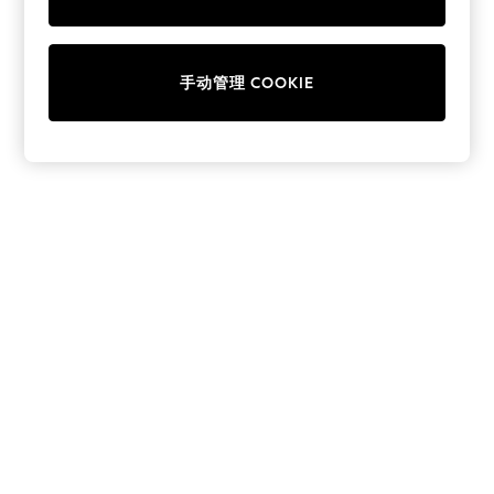
Collars & Peplums
Hello Kitty
Toy Story
手动管理 COOKIE
World Cup
THE SET
Court Classics
All Clothing
Coats & Jackets
Dresses
Dungarees
Jeans
Jumpsuits & Playsuits
Knitwear
Leggings & Joggers
Nightwear & Pyjamas
Loungewear
Schoolwear
Sets & Outfits
Shirts & Blouses