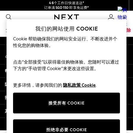
4 6个工作日快速送达*
An error occurred on client
订单满 SGD 150 即享免运费*
包含进口关税和商品及服务税 (GST)。
0
保证为最终售价
我们的社交网络
我们的网站使用 COOKIE
女孩
男孩
婴儿
女士
男士
家居
品牌
清除
Cookie 帮助确保我们的网站安全运行、不断改进并个
GIRLS
性化您的购物体验。
我的账户
New In
登录您的账户
0-2 Years
点击“全部接受”以获得最佳购物体验。您随时可以通过
3-5 years
下方的“手动管理 Cookie”来更改这些设置。
帮助
6-8 years
9-11 years
隐私& 法律
更多详情，请参阅我们的
隐私政策 Cookie
.
12-14 years
15+ Years
部门
New In from Next
接受所有 COOKIE
Essentials
其他服务
Holiday Shop
Linen Collection
© 2026 壹零售有限公司。保留所有权利。
拒绝非必要 COOKIE
Mesh Dresses