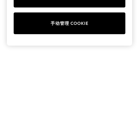
Collars & Peplums
Hello Kitty
Toy Story
手动管理 COOKIE
THE SET
All Clothing
Coats & Jackets
Dresses
Dungarees
Jeans
Jumpsuits & Playsuits
Knitwear
Leggings & Joggers
Nightwear & Pyjamas
Loungewear
Schoolwear
Sets & Outfits
Shirts & Blouses
Shorts & Skirts
Sportswear