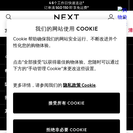
4 6个工作日快速送达*
An error occurred on client
订单满 SGD 150 即享免运费*
包含进口关税和商品及服务税 (GST)。
0
保证为最终售价
我们的社交网络
我们的网站使用 COOKIE
女孩
男孩
婴儿
女士
男士
夏季商店
家居
品牌
清
Cookie 帮助确保我们的网站安全运行、不断改进并个
GIRLS
性化您的购物体验。
我的账户
New In
登录您的账户
0-2 Years
点击“全部接受”以获得最佳购物体验。您随时可以通过
3-5 years
下方的“手动管理 Cookie”来更改这些设置。
帮助
6-8 years
9-11 years
隐私& 法律
更多详情，请参阅我们的
隐私政策 Cookie
.
12-14 years
15+ Years
部门
New In from Next
接受所有 COOKIE
Essentials
其他服务
Holiday Shop
Linen Collection
© 2026 壹零售有限公司。保留所有权利。
拒绝非必要 COOKIE
Mesh Dresses