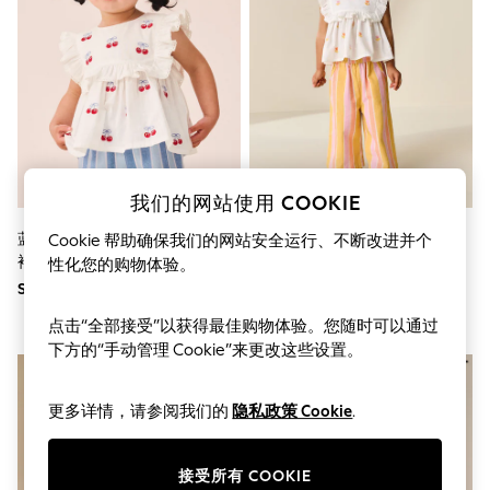
World Cup
THE SET
Court Classics
All Clothing
Coats & Jackets
Dresses
Dungarees
Jeans
Jumpsuits & Playsuits
Knitwear
我们的网站使用 COOKIE
Leggings & Joggers
Nightwear & Pyjamas
蓝色条纹和红色樱桃 - 裤子和无
蜜桃粉色刺绣 - 上衣和裤子组合
Cookie 帮助确保我们的网站安全运行、不断改进并个
Loungewear
袖女式衬衫套装（3个月-8岁）
套装（3月龄-8周岁）
性化您的购物体验。
Schoolwear
SGD 41 - SGD 52
SGD 41 - SGD 52
Sets & Outfits
Shirts & Blouses
点击“全部接受”以获得最佳购物体验。您随时可以通过
Shorts & Skirts
下方的“手动管理 Cookie”来更改这些设置。
Sportswear
Sweatshirts & Hoodies
Swim & Beach
更多详情，请参阅我们的
隐私政策 Cookie
.
T-Shirts
Tops
Trousers
接受所有 COOKIE
All Footwear