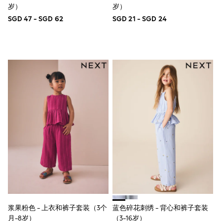
岁）
岁）
All Boys Character
Disney
SGD 47 - SGD 62
SGD 21 - SGD 24
Gaming
Marvel
Minecraft
Paw Patrol
Peppa Pig
Spider man
All Boys Brands
Next
Abercrombie & Fitch
adidas
Angel & Rocket
Baker by Ted Baker
JoJo Maman Bébé
Little Bird by Jools Oliver
Paul Smith Jr
Summer Sleepwear
BABY
New In
New In: NEXT
0-3 Months
浆果粉色 - 上衣和裤子套装（3个
蓝色碎花刺绣 - 背心和裤子套装
3-6 Months
月-8岁）
（3-16岁）