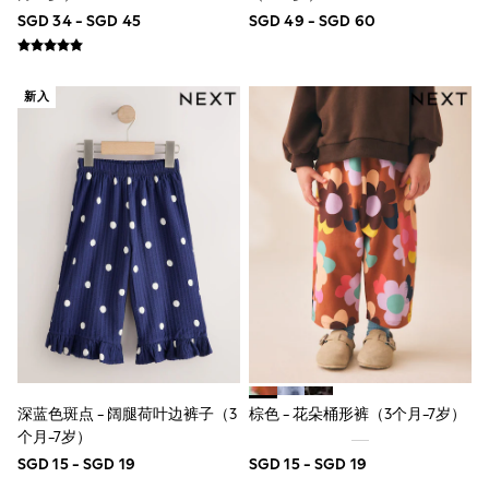
6-9 Months
SGD 34 - SGD 45
SGD 49 - SGD 60
9-12 Months
12-18 Months
18-24 Months
Boys
新入
Girls
All Maternity
All Clothing
Cardigans & Knitwear
Coats & Pramsuits
Dresses
Dungarees
Leggings
Occasionwear
Sets & Outfits
Shorts
Swimwear
Socks & Tights
Tops & T-Shirts
Trousers & Joggers
深蓝色斑点 - 阔腿荷叶边裤子（3
棕色 - 花朵桶形裤（3个月-7岁）
All Newborn Clothing
个月-7岁）
Vests
Sleepsuits
SGD 15 - SGD 19
SGD 15 - SGD 19
Rompersuits