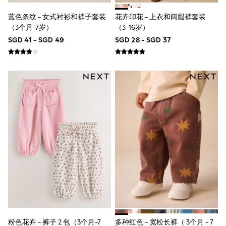
Wide Fit
Sun Safe
蓝色条纹 - 女式衬衫和裤子套装
花卉印花 - 上衣和阔腿裤套装
Multipacks
（3个月-7岁）
（3-16岁）
Pull On
SGD 41 - SGD 49
SGD 28 - SGD 37
Tumble Dryable
Stretch
Easy Iron
Waterproof
Shower Resistant
All Multipacks
Multipack Joggers
Multipack Pyjamas
Multipack Shorts
Multipack T-Shirts
Multipack Underwear
Pyjamas & Underwear
Underwear
Pyjamas
Robes
Sleepsuits
Socks
All Accessories
Bags
粉色花卉 - 裤子 2 包（3个月-7
多种红色 - 宽松长裤（ 3个月 - 7
Summer Hats & Caps