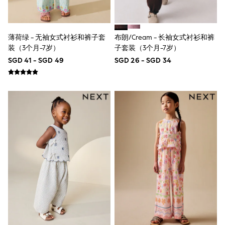
Jeans
Joggers
Knitwear
Nightwear & Pyjamas
薄荷绿 - 无袖女式衬衫和裤子套
布朗/Cream - 长袖女式衬衫和裤
Schoolwear
装（3个月-7岁）
子套装（3个月-7岁）
Sets & Outfits
SGD 41 - SGD 49
SGD 26 - SGD 34
Shirts
Shorts
Sportswear
Suits & Waistcoats
Sweatshirts & Hoodies
Swim & Beach
T-Shirts
Tops
Tracksuits
Trousers & Chinos
All Footwear
Boots
Sandals & Clogs
School Shoes
Slippers
Sneakers
Wellies