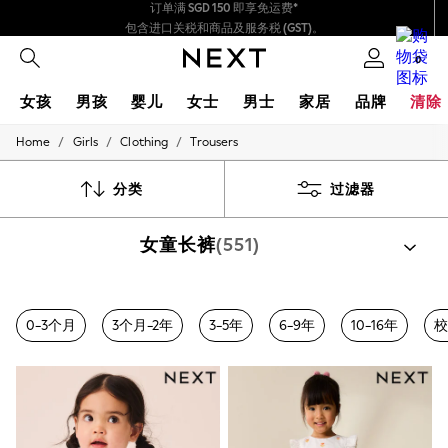
包含进口关税和商品及服务税 (GST)。
保证为最终售价
我们接受
0
女孩
男孩
婴儿
女士
男士
家居
品牌
清除
/
/
/
Home
Girls
Clothing
Trousers
GIRLS
New In
0-2 Years
分类
过滤器
3-5 years
6-8 years
女童长裤
(551)
9-11 years
12-14 years
15+ Years
New In from Next
按类别选购
Essentials
0-3个月
3个月-2年
3-5年
6-9年
10-16年
校
西裤
衬衫和裤子套装
夹克和裤子套装
夹克衬衫和裤
Holiday Shop
Linen Collection
Mesh Dresses
Collars & Peplums
Hello Kitty
Toy Story