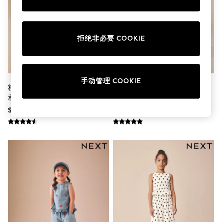
Boots
Sandals & Clogs
School Shoes
Shoes
拒绝非必要 COOKIE
Slippers
Sneakers
Wellies
Wide Fit
手动管理 COOKIE
Sun Safe
粉色/橙色条纹/钩针花朵 - 上衣
中性绣花 - 上衣和裤子组合套装
Multipacks
和裤子套装（3个月-7岁）
（3月龄-8周岁）
Pull On
Adjustable Waist
SGD 37 - SGD 45
SGD 37 - SGD 49
Stretch
Easy Iron
Waterproof
Shower Resistant
All Multipacks
Multipack Leggings
Multipack Pyjamas
Multipack Shorts
Multipack T-Shirts
Multipack Underwear
All Underwear