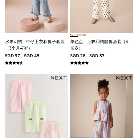
Nighties
Pyjamas
Robes
Sleepsuits
Summer Sleepwear
Socks & Tights
Thermals
All Bags & Accessories
水果刺绣 - 牛仔上衣和裤子套装
单色点 - 上衣和阔腿裤套装（3-
Bags
（3个月-7岁）
16岁）
Summer Hats & Caps
SGD 37 - SGD 45
SGD 28 - SGD 37
All Girls Character
Disney Princess
Gaming
Marvel
Paw Patrol
Peppa Pig
Toy Story
All Girls Brands
Next
adidas
Angel & Rocket
Baker by Ted Baker
Boden
JoJo Maman Bébé