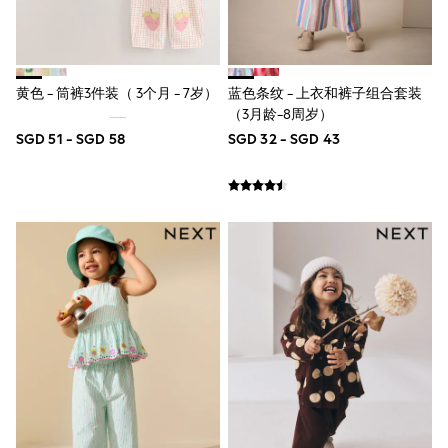
Lipsy Girl
Monsoon
River Island
BOYS
New In
黄色 - 筒裤3件装（ 3个月 - 7岁）
蓝色条纹 - 上衣和裤子组合套装
0-2 Years
（3月龄-8周岁）
3-5 years
SGD 51 - SGD 58
SGD 32 - SGD 43
6-8 years
9-11 years
12-14 years
15+ Years
New In from Next
World Cup
Essentials
Holiday Shop
Linen Collection
Gamer
Pokemon
Toy Story
Spiderman
THE SET
All Clothing
Coats & Jackets
Dungarees