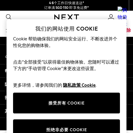
4 6个工作日快速送达*
An error occurred on client
订单满 SGD 150 即享免运费*
包含进口关税和商品及服务税 (GST)。
0
保证为最终售价
我们的社交网络
我们的网站使用 COOKIE
女孩
男孩
婴儿
女士
男士
家居
品牌
清除
Cookie 帮助确保我们的网站安全运行、不断改进并个
GIRLS
性化您的购物体验。
我的账户
New In
登录您的账户
0-2 Years
点击“全部接受”以获得最佳购物体验。您随时可以通过
3-5 years
下方的“手动管理 Cookie”来更改这些设置。
帮助
6-8 years
9-11 years
隐私& 法律
更多详情，请参阅我们的
隐私政策 Cookie
.
12-14 years
15+ Years
部门
New In from Next
接受所有 COOKIE
Essentials
其他服务
Holiday Shop
Linen Collection
© 2026 壹零售有限公司。保留所有权利。
拒绝非必要 COOKIE
Mesh Dresses