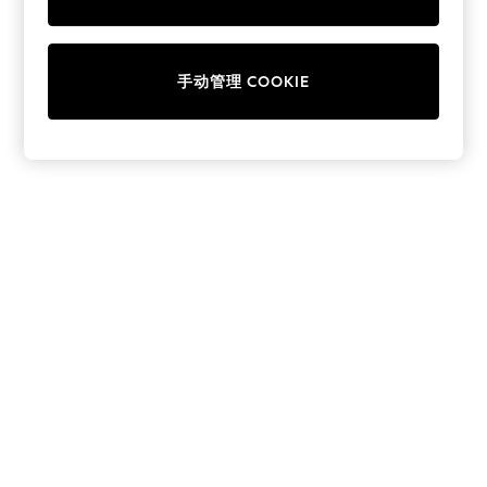
Collars & Peplums
Hello Kitty
Toy Story
手动管理 COOKIE
THE SET
All Clothing
Coats & Jackets
Dresses
Dungarees
Jeans
Jumpsuits & Playsuits
Knitwear
Leggings & Joggers
Nightwear & Pyjamas
Loungewear
Schoolwear
Sets & Outfits
Shirts & Blouses
Shorts & Skirts
Sportswear