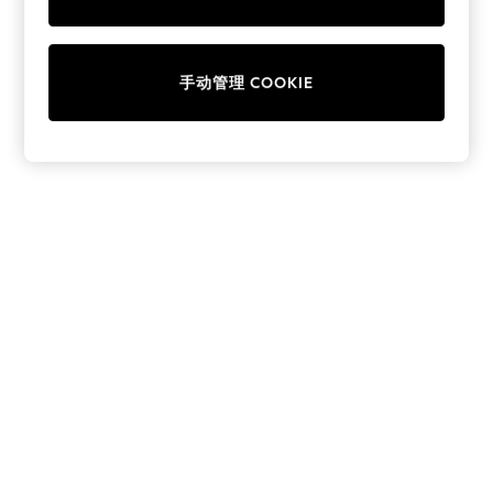
Collars & Peplums
Hello Kitty
Toy Story
手动管理 COOKIE
THE SET
All Clothing
Coats & Jackets
Dresses
Dungarees
Jeans
Jumpsuits & Playsuits
Knitwear
Leggings & Joggers
Nightwear & Pyjamas
Loungewear
Schoolwear
Sets & Outfits
Shirts & Blouses
Shorts & Skirts
Sportswear