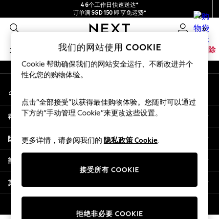
4 6个工作日快速送达*
An error occurred on client
订单满 SGD 150 即享免运费*
包含进口关税和商品及服务税 (GST)。
0
保证为最终售价
我们的社交网络
我们的网站使用 COOKIE
女孩
男孩
婴儿
女士
男士
家居
品牌
清除
Cookie 帮助确保我们的网站安全运行、不断改进并个
GIRLS
性化您的购物体验。
我的账户
New In
登录您的账户
0-2 Years
点击“全部接受”以获得最佳购物体验。您随时可以通过
3-5 years
下方的“手动管理 Cookie”来更改这些设置。
帮助
6-8 years
9-11 years
隐私& 法律
更多详情，请参阅我们的
隐私政策 Cookie
.
12-14 years
15+ Years
部门
New In from Next
接受所有 COOKIE
Essentials
其他服务
Holiday Shop
Linen Collection
© 2026 壹零售有限公司。保留所有权利。
拒绝非必要 COOKIE
Mesh Dresses