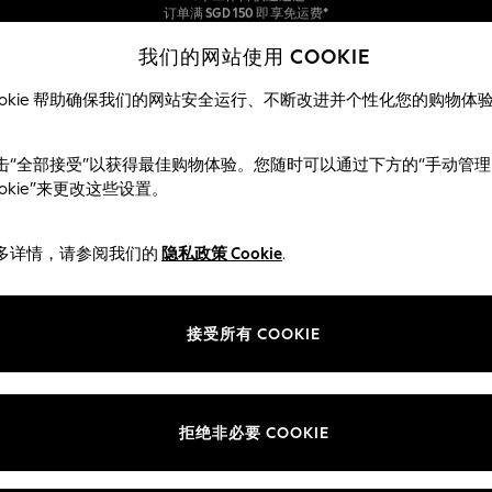
包含进口关税和商品及服务税 (GST)。
保证为最终售价
我们的网站使用 COOKIE
我们接受
我们的社交网络
ookie 帮助确保我们的网站安全运行、不断改进并个性化您的购物体
女士
男士
夏季商店
击“全部接受”以获得最佳购物体验。您随时可以通过下方的“手动管理
ookie”来更改这些设置。
多详情，请参阅我们的
隐私政策 Cookie
.
部门
ie 政策
女装
接受所有 COOKIE
男装
评分政策
男孩
女孩
拒绝非必要 COOKIE
家居
婴儿