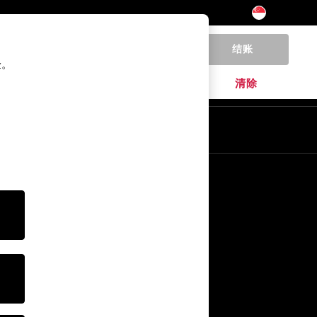
结账
0
验。
家居
品牌
清除
其他服务
媒体& Press
公司
NEXT 职业