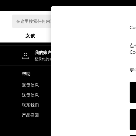
An error occurred on client
在
这
C
里
女孩
男孩
婴儿
搜
点
索
GIRLS
C
我的账户
任
New In
登录您的账户
何
0-2 Years
内
更
3-5 years
帮助
隐私& 法律
容...
6-8 years
退货信息
隐私& Cook
9-11 years
12-14 years
送货信息
条款& 条件
15+ Years
联系我们
顾客评价和
New In from Next
产品召回
Essentials
Holiday Shop
Linen Collection