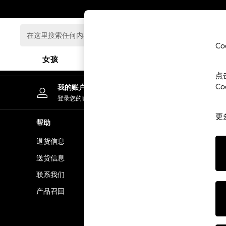
An error occurred on client
在
这
C
里
女孩
男孩
婴儿
搜
点
索
GIRLS
C
我的账户
任
New In
登录您的账户
何
0-2 Years
内
更
3-5 years
帮助
隐私& 法律
容...
6-8 years
退货信息
隐私& Cook
9-11 years
12-14 years
送货信息
条款& 条件
15+ Years
联系我们
顾客评价和
New In from Next
产品召回
Essentials
Holiday Shop
Linen Collection