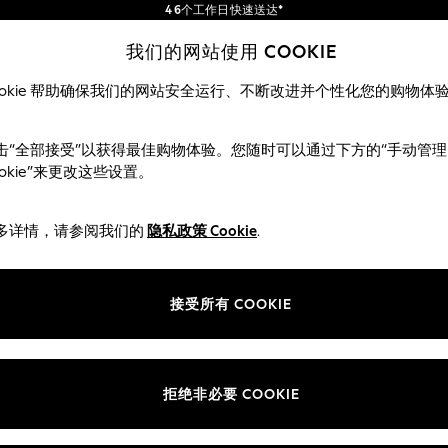
4 6个工作日快速送达*
订单满 SGD 150 即享免运费*
包含进口关税和商品及服务税 (GST)。
我们的网站使用 COOKIE
保证为最终售价
我们的社交网络
ookie 帮助确保我们的网站安全运行、不断改进并个性化您的购物体
女士
男士
击“全部接受”以获得最佳购物体验。您随时可以通过下方的“手动管理
ookie”来更改这些设置。
多详情，请参阅我们的
隐私政策 Cookie
.
部门
ie 政策
女装
接受所有 COOKIE
男装
评分政策
男孩
女孩
拒绝非必要 COOKIE
家居
婴儿