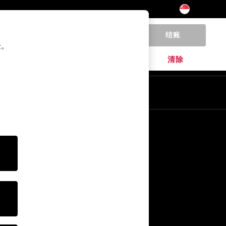
结账
0
验。
家居
品牌
清除
其他服务
媒体& Press
公司
NEXT 职业