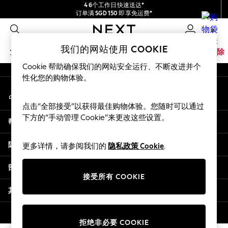
4 6个工作日快速送达*
An error occurred on client
订单满 SGD 150 即享免运费*
包含进口关税和商品及服务税 (GST)。
0
保证为最终售价
我们的社交网络
我们的网站使用 COOKIE
女孩
男孩
婴儿
女士
男士
家居
品牌
清除
Cookie 帮助确保我们的网站安全运行、不断改进并个
GIRLS
性化您的购物体验。
我的账户
New In
登录您的账户
0-2 Years
点击“全部接受”以获得最佳购物体验。您随时可以通过
3-5 years
下方的“手动管理 Cookie”来更改这些设置。
帮助
6-8 years
9-11 years
隐私& 法律
更多详情，请参阅我们的
隐私政策 Cookie
.
12-14 years
15+ Years
部门
New In from Next
接受所有 COOKIE
Essentials
其他服务
Holiday Shop
Linen Collection
© 2026 壹零售有限公司。保留所有权利。
拒绝非必要 COOKIE
Mesh Dresses