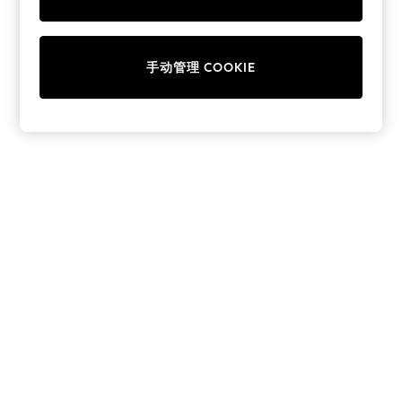
Collars & Peplums
Hello Kitty
Toy Story
手动管理 COOKIE
THE SET
All Clothing
Coats & Jackets
Dresses
Dungarees
Jeans
Jumpsuits & Playsuits
Knitwear
Leggings & Joggers
Nightwear & Pyjamas
Loungewear
Schoolwear
Sets & Outfits
Shirts & Blouses
Shorts & Skirts
Sportswear