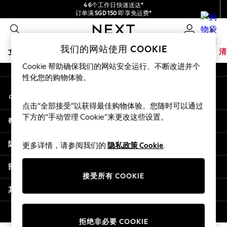
4 6个工作日快速送达*
An error occurred on client
订单满 SGD 150 即享免运费*
包含进口关税和商品及服务税 (GST)。
0
保证为最终售价
我们的社交网络
我们的网站使用 COOKIE
女孩
男孩
婴儿
女士
男士
夏季商店
家居
品牌
清
Cookie 帮助确保我们的网站安全运行、不断改进并个
GIRLS
性化您的购物体验。
我的账户
New In
登录您的账户
0-2 Years
点击“全部接受”以获得最佳购物体验。您随时可以通过
3-5 years
下方的“手动管理 Cookie”来更改这些设置。
帮助
6-8 years
9-11 years
隐私& 法律
更多详情，请参阅我们的
隐私政策 Cookie
.
12-14 years
15+ Years
部门
New In from Next
接受所有 COOKIE
Essentials
其他服务
Holiday Shop
Linen Collection
© 2026 壹零售有限公司。保留所有权利。
拒绝非必要 COOKIE
Mesh Dresses