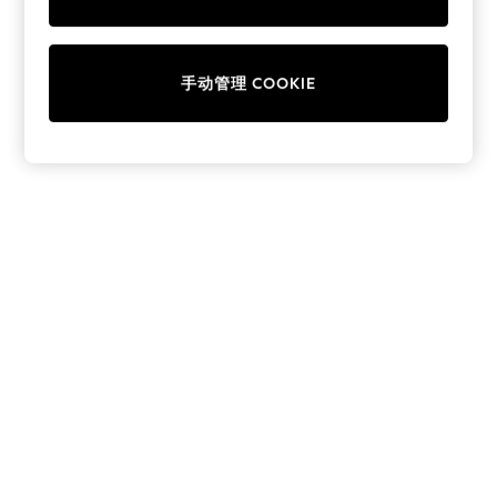
Collars & Peplums
Hello Kitty
Toy Story
手动管理 COOKIE
World Cup
THE SET
Court Classics
All Clothing
Coats & Jackets
Dresses
Dungarees
Jeans
Jumpsuits & Playsuits
Knitwear
Leggings & Joggers
Nightwear & Pyjamas
Loungewear
Schoolwear
Sets & Outfits
Shirts & Blouses