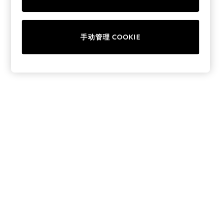
Collars & Peplums
Hello Kitty
Toy Story
手动管理 COOKIE
THE SET
All Clothing
Coats & Jackets
Dresses
Dungarees
Jeans
Jumpsuits & Playsuits
Knitwear
Leggings & Joggers
Nightwear & Pyjamas
Loungewear
Schoolwear
Sets & Outfits
Shirts & Blouses
Shorts & Skirts
Sportswear