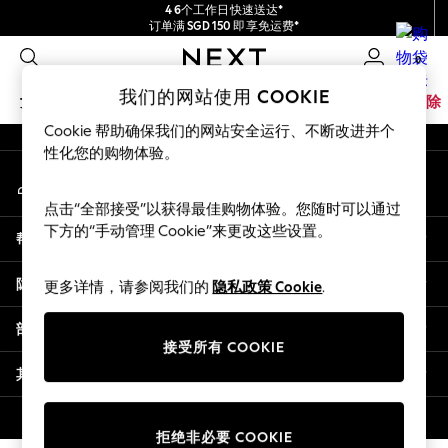
4 6个工作日快速送达*
An error occurred on client
订单满 SGD 150 即享免运费*
包含进口关税和商品及服务税 (GST)。
0
保证为最终售价
我们的社交网络
我们的网站使用 COOKIE
女孩
男孩
婴儿
女士
男士
家居
品牌
清除
Cookie 帮助确保我们的网站安全运行、不断改进并个
GIRLS
性化您的购物体验。
我的账户
New In
登录您的账户
0-2 Years
点击“全部接受”以获得最佳购物体验。您随时可以通过
3-5 years
下方的“手动管理 Cookie”来更改这些设置。
帮助
6-8 years
9-11 years
隐私& 法律
更多详情，请参阅我们的
隐私政策 Cookie
.
12-14 years
15+ Years
部门
New In from Next
接受所有 COOKIE
Essentials
其他服务
Holiday Shop
Linen Collection
© 2026 壹零售有限公司。保留所有权利。
拒绝非必要 COOKIE
Mesh Dresses