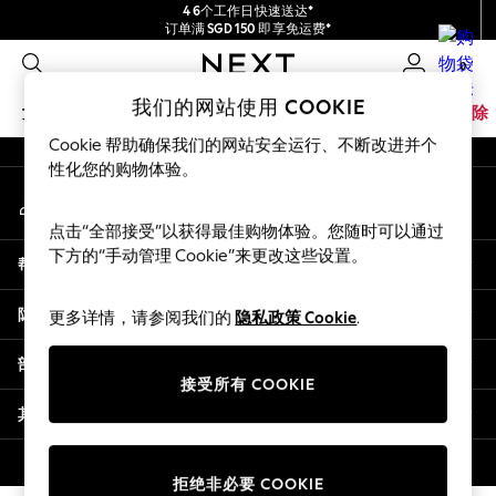
4 6个工作日快速送达*
An error occurred on client
订单满 SGD 150 即享免运费*
包含进口关税和商品及服务税 (GST)。
0
保证为最终售价
我们的社交网络
我们的网站使用 COOKIE
女孩
男孩
婴儿
女士
男士
家居
品牌
清除
Cookie 帮助确保我们的网站安全运行、不断改进并个
GIRLS
性化您的购物体验。
我的账户
New In
登录您的账户
0-2 Years
点击“全部接受”以获得最佳购物体验。您随时可以通过
3-5 years
下方的“手动管理 Cookie”来更改这些设置。
帮助
6-8 years
9-11 years
隐私& 法律
更多详情，请参阅我们的
隐私政策 Cookie
.
12-14 years
15+ Years
部门
New In from Next
接受所有 COOKIE
Essentials
其他服务
Holiday Shop
Linen Collection
© 2026 壹零售有限公司。保留所有权利。
拒绝非必要 COOKIE
Mesh Dresses