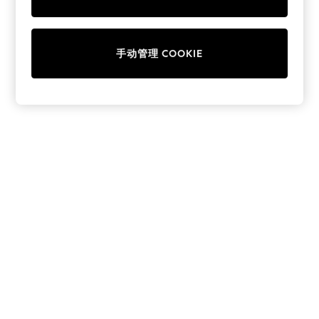
Collars & Peplums
Hello Kitty
Toy Story
手动管理 COOKIE
THE SET
All Clothing
Coats & Jackets
Dresses
Dungarees
Jeans
Jumpsuits & Playsuits
Knitwear
Leggings & Joggers
Nightwear & Pyjamas
Loungewear
Schoolwear
Sets & Outfits
Shirts & Blouses
Shorts & Skirts
Sportswear