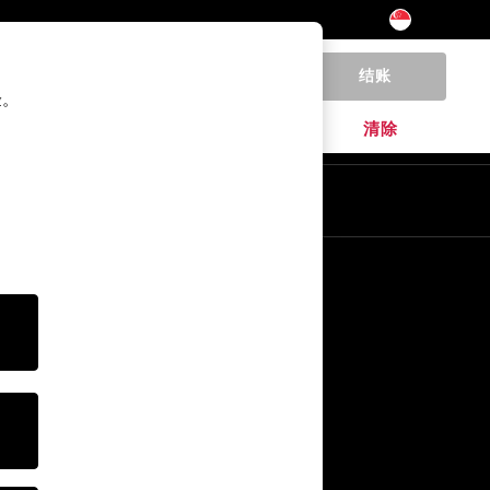
结账
0
验。
家居
品牌
清除
其他服务
媒体& Press
公司
NEXT 职业