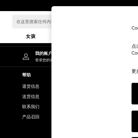
An error occurred on client
在
这
C
里
女孩
男孩
婴儿
搜
点
索
GIRLS
C
我的账户
任
New In
登录您的账户
何
0-2 Years
内
更
3-5 years
帮助
隐私& 法律
容...
6-8 years
退货信息
隐私& Cook
9-11 years
12-14 years
送货信息
条款& 条件
15+ Years
联系我们
顾客评价和
New In from Next
产品召回
Essentials
Holiday Shop
Linen Collection