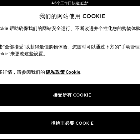
4 6个工作日快速送达*
订单满 SGD 150 即享免运费*
包含进口关税和商品及服务税 (GST)。
我们的网站使用 COOKIE
保证为最终售价
我们的社交网络
ookie 帮助确保我们的网站安全运行、不断改进并个性化您的购物体
女士
男士
击“全部接受”以获得最佳购物体验。您随时可以通过下方的“手动管理
ookie”来更改这些设置。
多详情，请参阅我们的
隐私政策 Cookie
.
部门
ie 政策
女装
接受所有 COOKIE
男装
评分政策
男孩
女孩
拒绝非必要 COOKIE
家居
婴儿