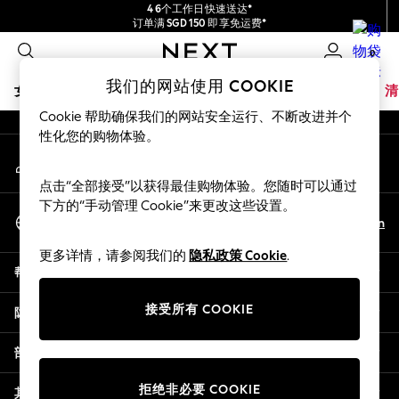
4 6个工作日快速送达*
An error occurred on client
订单满 SGD 150 即享免运费*
包含进口关税和商品及服务税 (GST)。
0
保证为最终售价
我们的社交网络
我们的网站使用 COOKIE
女孩
男孩
婴儿
女士
男士
夏季商店
家居
品牌
清
Cookie 帮助确保我们的网站安全运行、不断改进并个
GIRLS
性化您的购物体验。
我的账户
New In
登录您的账户
0-2 Years
点击“全部接受”以获得最佳购物体验。您随时可以通过
3-5 years
下方的“手动管理 Cookie”来更改这些设置。
选择语言
6-8 years
Zh
En
中文
9-11 years
更多详情，请参阅我们的
隐私政策 Cookie
.
12-14 years
帮助
15+ Years
New In from Next
接受所有 COOKIE
隐私& 法律
Essentials
Holiday Shop
部门
Linen Collection
拒绝非必要 COOKIE
Mesh Dresses
其他服务