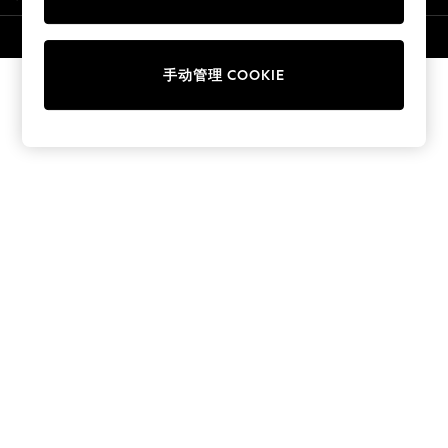
Collars & Peplums
Hello Kitty
© 2026 壹零售有限公司。保留所有权利。
Toy Story
手动管理 COOKIE
World Cup
THE SET
Court Classics
All Clothing
Coats & Jackets
Dresses
Dungarees
Jeans
Jumpsuits & Playsuits
Knitwear
Leggings & Joggers
Nightwear & Pyjamas
Loungewear
Schoolwear
Sets & Outfits
Shirts & Blouses