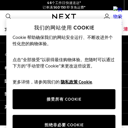
4 6个工作日快速送达*
An error occurred on client
订单满 SGD 150 即享免运费*
包含进口关税和商品及服务税 (GST)。
0
保证为最终售价
我们的社交网络
我们的网站使用 COOKIE
女孩
男孩
婴儿
女士
男士
夏季商店
家居
品牌
清
Cookie 帮助确保我们的网站安全运行、不断改进并个
GIRLS
性化您的购物体验。
我的账户
New In
登录您的账户
0-2 Years
点击“全部接受”以获得最佳购物体验。您随时可以通过
3-5 years
下方的“手动管理 Cookie”来更改这些设置。
帮助
6-8 years
9-11 years
隐私& 法律
更多详情，请参阅我们的
隐私政策 Cookie
.
12-14 years
15+ Years
部门
New In from Next
接受所有 COOKIE
Essentials
其他服务
Holiday Shop
Linen Collection
© 2026 壹零售有限公司。保留所有权利。
拒绝非必要 COOKIE
Mesh Dresses