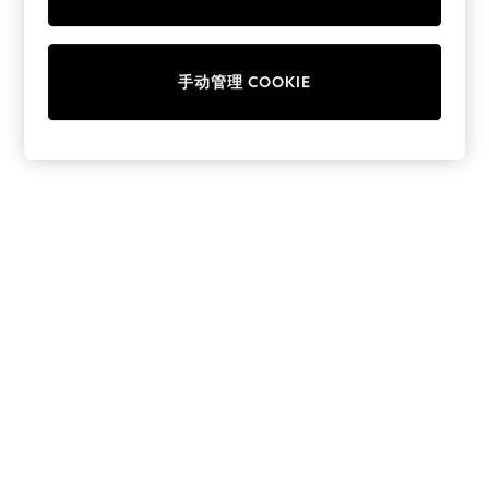
Collars & Peplums
Hello Kitty
Toy Story
手动管理 COOKIE
World Cup
THE SET
Court Classics
All Clothing
Coats & Jackets
Dresses
Dungarees
Jeans
Jumpsuits & Playsuits
Knitwear
Leggings & Joggers
Nightwear & Pyjamas
Loungewear
Schoolwear
Sets & Outfits
Shirts & Blouses