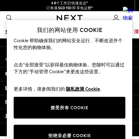
4 6个工作日快速送达*
An error occurred on client
订单满 SGD 150 即享免运费*
包含进口关税和商品及服务税 (GST)。
0
保证为最终售价
我们的社交网络
我们的网站使用 COOKIE
女孩
男孩
婴儿
女士
男士
夏季商店
家居
品牌
清
Cookie 帮助确保我们的网站安全运行、不断改进并个
GIRLS
性化您的购物体验。
我的账户
New In
登录您的账户
0-2 Years
点击“全部接受”以获得最佳购物体验。您随时可以通过
3-5 years
下方的“手动管理 Cookie”来更改这些设置。
帮助
6-8 years
9-11 years
隐私& 法律
更多详情，请参阅我们的
隐私政策 Cookie
.
12-14 years
15+ Years
部门
New In from Next
接受所有 COOKIE
Essentials
其他服务
Holiday Shop
Linen Collection
© 2026 壹零售有限公司。保留所有权利。
拒绝非必要 COOKIE
Mesh Dresses