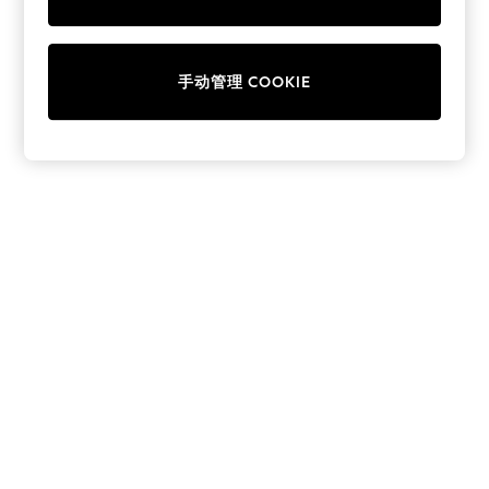
Collars & Peplums
Hello Kitty
Toy Story
手动管理 COOKIE
World Cup
THE SET
Court Classics
All Clothing
Coats & Jackets
Dresses
Dungarees
Jeans
Jumpsuits & Playsuits
Knitwear
Leggings & Joggers
Nightwear & Pyjamas
Loungewear
Schoolwear
Sets & Outfits
Shirts & Blouses