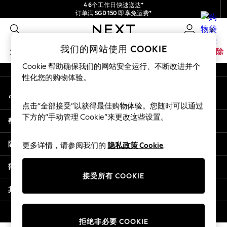
4 6个工作日快速送达*
An error occurred on client
订单满 SGD 150 即享免运费*
包含进口关税和商品及服务税 (GST)。
0
保证为最终售价
我们的社交网络
我们的网站使用 COOKIE
女孩
男孩
婴儿
女士
男士
家居
品牌
清除
Cookie 帮助确保我们的网站安全运行、不断改进并个
GIRLS
性化您的购物体验。
我的账户
New In
登录您的账户
0-2 Years
点击“全部接受”以获得最佳购物体验。您随时可以通过
3-5 years
下方的“手动管理 Cookie”来更改这些设置。
帮助
6-8 years
9-11 years
隐私& 法律
更多详情，请参阅我们的
隐私政策 Cookie
.
12-14 years
15+ Years
部门
New In from Next
接受所有 COOKIE
Essentials
其他服务
Holiday Shop
Linen Collection
© 2026 壹零售有限公司。保留所有权利。
拒绝非必要 COOKIE
Mesh Dresses