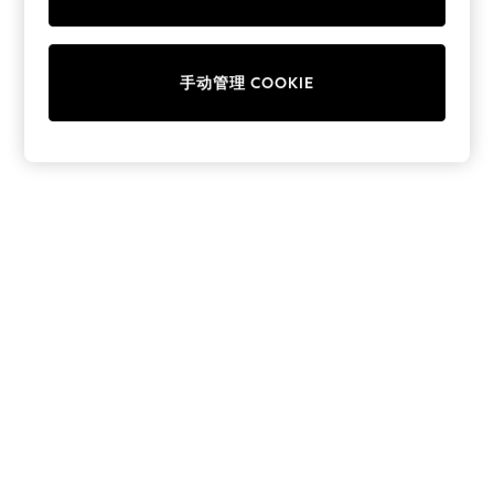
Collars & Peplums
Hello Kitty
Toy Story
手动管理 COOKIE
THE SET
All Clothing
Coats & Jackets
Dresses
Dungarees
Jeans
Jumpsuits & Playsuits
Knitwear
Leggings & Joggers
Nightwear & Pyjamas
Loungewear
Schoolwear
Sets & Outfits
Shirts & Blouses
Shorts & Skirts
Sportswear