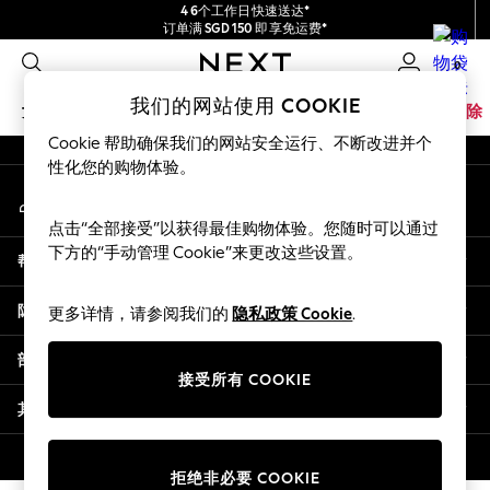
4 6个工作日快速送达*
An error occurred on client
订单满 SGD 150 即享免运费*
包含进口关税和商品及服务税 (GST)。
0
保证为最终售价
我们的社交网络
我们的网站使用 COOKIE
女孩
男孩
婴儿
女士
男士
家居
品牌
清除
Cookie 帮助确保我们的网站安全运行、不断改进并个
GIRLS
性化您的购物体验。
我的账户
New In
登录您的账户
0-2 Years
点击“全部接受”以获得最佳购物体验。您随时可以通过
3-5 years
下方的“手动管理 Cookie”来更改这些设置。
帮助
6-8 years
9-11 years
隐私& 法律
更多详情，请参阅我们的
隐私政策 Cookie
.
12-14 years
15+ Years
部门
New In from Next
接受所有 COOKIE
Essentials
其他服务
Holiday Shop
Linen Collection
© 2026 壹零售有限公司。保留所有权利。
拒绝非必要 COOKIE
Mesh Dresses