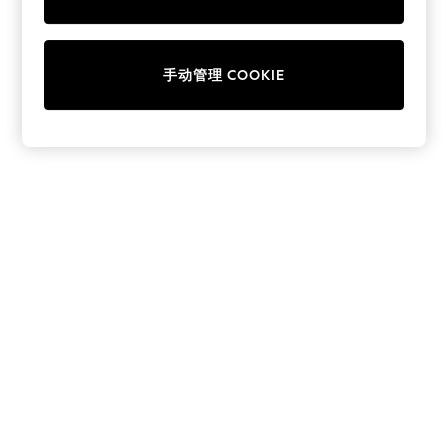
Collars & Peplums
Hello Kitty
Toy Story
手动管理 COOKIE
THE SET
All Clothing
Coats & Jackets
Dresses
Dungarees
Jeans
Jumpsuits & Playsuits
Knitwear
Leggings & Joggers
Nightwear & Pyjamas
Loungewear
Schoolwear
Sets & Outfits
Shirts & Blouses
Shorts & Skirts
Sportswear