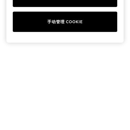
Collars & Peplums
Hello Kitty
Toy Story
手动管理 COOKIE
THE SET
All Clothing
Coats & Jackets
Dresses
Dungarees
Jeans
Jumpsuits & Playsuits
Knitwear
Leggings & Joggers
Nightwear & Pyjamas
Loungewear
Schoolwear
Sets & Outfits
Shirts & Blouses
Shorts & Skirts
Sportswear