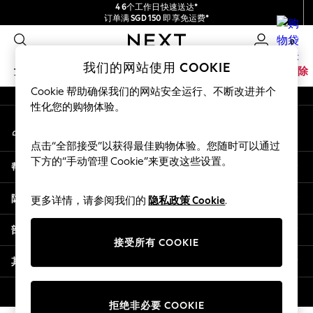
4 6个工作日快速送达*
An error occurred on client
订单满 SGD 150 即享免运费*
包含进口关税和商品及服务税 (GST)。
0
保证为最终售价
我们的社交网络
我们的网站使用 COOKIE
女孩
男孩
婴儿
女士
男士
家居
品牌
清除
Cookie 帮助确保我们的网站安全运行、不断改进并个
GIRLS
性化您的购物体验。
我的账户
New In
登录您的账户
0-2 Years
点击“全部接受”以获得最佳购物体验。您随时可以通过
3-5 years
下方的“手动管理 Cookie”来更改这些设置。
帮助
6-8 years
9-11 years
隐私& 法律
更多详情，请参阅我们的
隐私政策 Cookie
.
12-14 years
15+ Years
部门
New In from Next
接受所有 COOKIE
Essentials
其他服务
Holiday Shop
Linen Collection
© 2026 壹零售有限公司。保留所有权利。
拒绝非必要 COOKIE
Mesh Dresses