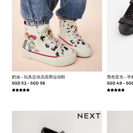
JoJo Maman Bébé
Lipsy Girl
Monsoon
River Island
BOYS
New In
0-2 Years
3-5 years
6-8 years
9-11 years
12-14 years
15+ Years
New In from Next
World Cup
奶油 - 玩具总动员高帮运动鞋
黑色亚光 - 
Essentials
SGD 52 - SGD 56
SGD 49 - SG
Holiday Shop
Linen Collection
Gamer
Pokemon
Toy Story
Spiderman
THE SET
All Clothing
Coats & Jackets