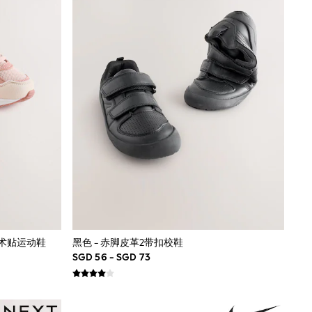
带魔术贴运动鞋
黑色 - 赤脚皮革2带扣校鞋
SGD 56 - SGD 73