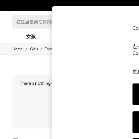
在
这
C
里
女孩
男孩
婴儿
搜
索
点
/
/
Home
Girls
Footwear
任
GIRLS
C
何
New In
0-2 Years
内
3-5 years
容...
更
6-8 years
9-11 years
There's nothing quite like the perfect footwear to add smiles
12-14 years
wellies for days when the weather t
15+ Years
New In from Next
培训师
Essentials
Holiday Shop
Linen Collection
靴
Mesh Dresses
Collars & Peplums
Hello Kitty