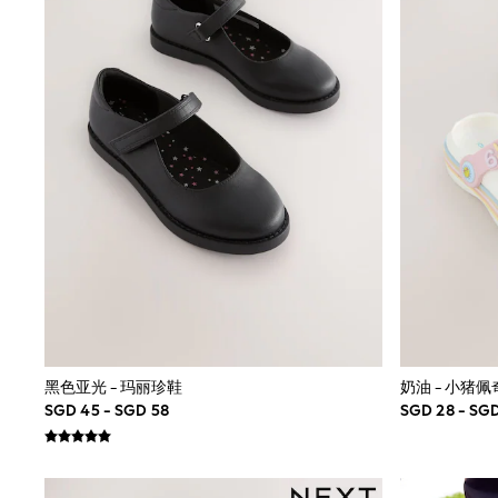
Dungarees
Jeans
Joggers
Knitwear
Nightwear & Pyjamas
Schoolwear
Sets & Outfits
Shirts
Shorts
Sportswear
Suits & Waistcoats
Sweatshirts & Hoodies
Swim & Beach
T-Shirts
Tops
Tracksuits
Trousers & Chinos
All Footwear
黑色亚光 - 玛丽珍鞋
奶油 - 小猪
Boots
SGD 45 - SGD 58
SGD 28 - SG
Sandals & Clogs
School Shoes
Slippers
Sneakers