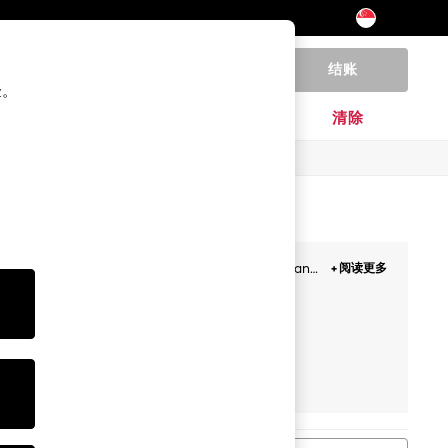
结账
0
验。
家居
品牌
清除
rkly sandals, trending clogs and adorable boots and
+ 阅读更多
ll her favourite outfits.
脚部测量工具
木屐