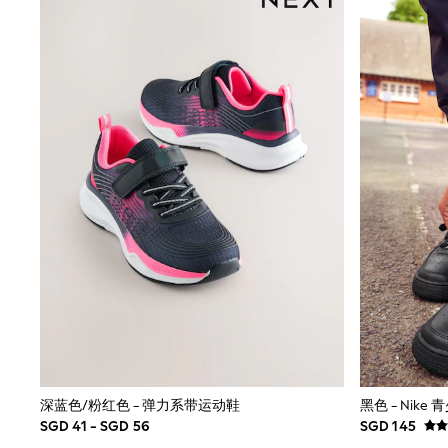
Wellies
Wide Fit
Sun Safe
Multipacks
Pull On
Tumble Dryable
Stretch
Easy Iron
Waterproof
Shower Resistant
All Multipacks
Multipack Joggers
Multipack Pyjamas
Multipack Shorts
Multipack T-Shirts
Multipack Underwear
Pyjamas & Underwear
Underwear
Pyjamas
Robes
Sleepsuits
Socks
深蓝色/粉红色 - 弹力系带运动鞋
黑色 - Nike
All Accessories
SGD 41 - SGD 56
SGD 145
Bags