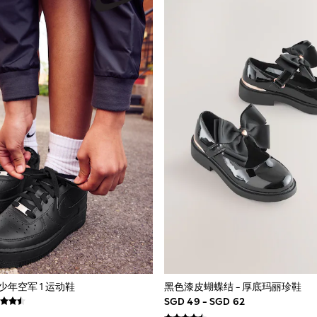
 青少年空军 1 运动鞋
黑色漆皮蝴蝶结 - 厚底玛丽珍鞋
SGD 49 - SGD 62