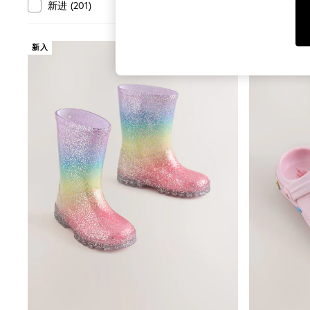
Toy Story
部门
新进
(
201
)
特价出清
(
792
)
World Cup
THE SET
Court Classics
新入
All Clothing
Coats & Jackets
Dresses
Dungarees
Jeans
Jumpsuits & Playsuits
Knitwear
Leggings & Joggers
Nightwear & Pyjamas
Loungewear
Schoolwear
Sets & Outfits
Shirts & Blouses
Shorts & Skirts
Sportswear
Sweatshirts & Hoodies
Swim & Beach
T-Shirts
Tops
Trousers