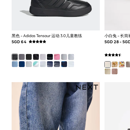
Nighties
Pyjamas
Robes
Sleepsuits
Summer Sleepwear
Socks & Tights
黑色 - Adidas Tensaur 运动 3.0儿童教练
小白兔 - 长筒
Thermals
SGD 64
SGD 28 - SG
All Bags & Accessories
Bags
Summer Hats & Caps
All Girls Character
Disney Princess
Gaming
Marvel
Paw Patrol
Peppa Pig
Toy Story
All Girls Brands
Next
adidas
Angel & Rocket
Baker by Ted Baker
Boden