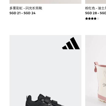
All Footwear
Boots
多重彩虹 - 闪光长筒靴
粉红色 - 迪
Sandals & Clogs
SGD 21 - SGD 24
SGD 28 - SG
School Shoes
Shoes
Slippers
Sneakers
Wellies
Wide Fit
Sun Safe
Multipacks
Pull On
Adjustable Waist
Stretch
Easy Iron
Waterproof
Shower Resistant
All Multipacks
Multipack Leggings
Multipack Pyjamas
Multipack Shorts
Multipack T-Shirts
Multipack Underwear
All Underwear