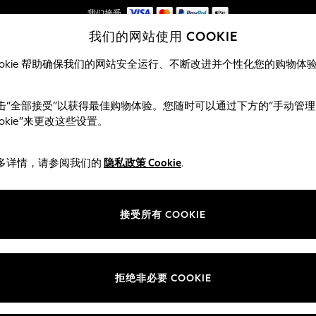
我们接受
我们的网站使用 COOKIE
首次使用 App 下单立减 SGD 25*
ookie 帮助确保我们的网站安全运行、不断改进并个性化您的购物体
女士
男士
夏季商店
击“全部接受”以获得最佳购物体验。您随时可以通过下方的“手动管理
ookie”来更改这些设置。
新生女婴鞋履
(3548)
多详情，请参阅我们的
隐私政策 Cookie
.
 to her endless twirls, jumps and splashes. She's bound to love our spa
urns. Explore our girl's footwear collection for the finishing touch to a
接受所有 COOKIE
按类别选购
鞋子
屦
靴子
小鞋
拖鞋
足球鞋
泵浦
子
长筒袜
运动鞋
凉鞋
学生鞋
拒绝非必要 COOKIE