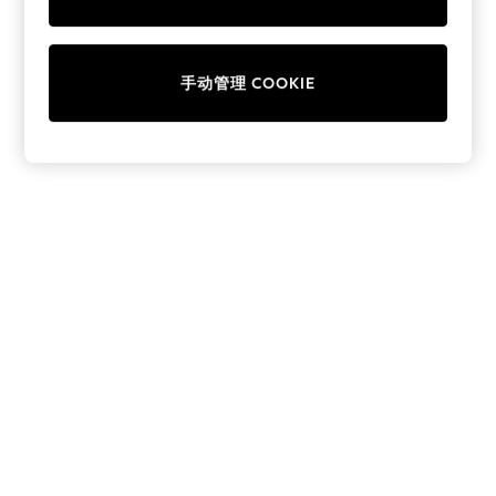
Collars & Peplums
Hello Kitty
Toy Story
手动管理 COOKIE
THE SET
All Clothing
Coats & Jackets
Dresses
Dungarees
Jeans
Jumpsuits & Playsuits
Knitwear
Leggings & Joggers
Nightwear & Pyjamas
Loungewear
Schoolwear
Sets & Outfits
Shirts & Blouses
Shorts & Skirts
Sportswear