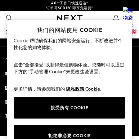
4 6个工作日快速送达*
An error occurred on client
订单满 SGD 150 即享免运费*
包含进口关税和商品及服务税 (GST)。
0
保证为最终售价
我们的社交网络
我们的网站使用 COOKIE
女孩
男孩
婴儿
女士
男士
家居
品牌
清除
Cookie 帮助确保我们的网站安全运行、不断改进并个
GIRLS
性化您的购物体验。
我的账户
New In
登录您的账户
0-2 Years
点击“全部接受”以获得最佳购物体验。您随时可以通过
3-5 years
下方的“手动管理 Cookie”来更改这些设置。
帮助
6-8 years
9-11 years
隐私& 法律
更多详情，请参阅我们的
隐私政策 Cookie
.
12-14 years
15+ Years
部门
New In from Next
接受所有 COOKIE
Essentials
其他服务
Holiday Shop
Linen Collection
© 2026 壹零售有限公司。保留所有权利。
拒绝非必要 COOKIE
Mesh Dresses