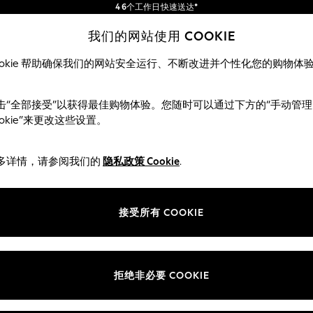
4 6个工作日快速送达*
订单满 SGD 150 即享免运费*
包含进口关税和商品及服务税 (GST)。
我们的网站使用 COOKIE
保证为最终售价
我们的社交网络
ookie 帮助确保我们的网站安全运行、不断改进并个性化您的购物体
女士
男士
击“全部接受”以获得最佳购物体验。您随时可以通过下方的“手动管理
ookie”来更改这些设置。
多详情，请参阅我们的
隐私政策 Cookie
.
部门
ie 政策
女装
接受所有 COOKIE
男装
评分政策
男孩
女孩
拒绝非必要 COOKIE
家居
婴儿