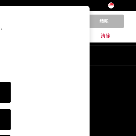
结账
0
验。
家居
品牌
清除
其他服务
媒体& Press
公司
NEXT 职业