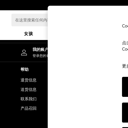
An error occurred on client
在
这
C
里
女孩
男孩
婴儿
搜
点
索
GIRLS
C
我的账户
任
New In
登录您的账户
何
0-2 Years
内
更
3-5 years
帮助
隐私& 法律
容...
6-8 years
退货信息
隐私& Cook
9-11 years
12-14 years
送货信息
条款& 条件
15+ Years
联系我们
顾客评价和
New In from Next
产品召回
Essentials
Holiday Shop
Linen Collection