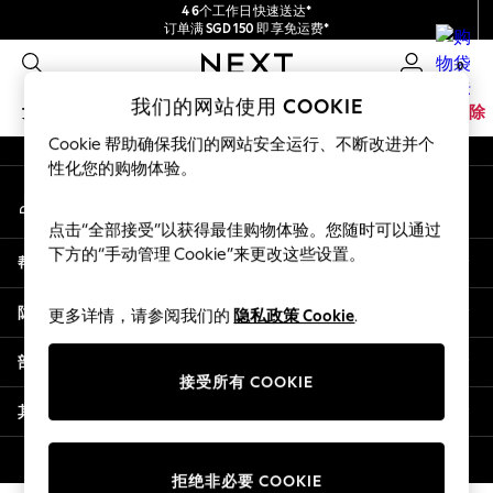
4 6个工作日快速送达*
An error occurred on client
订单满 SGD 150 即享免运费*
包含进口关税和商品及服务税 (GST)。
0
保证为最终售价
我们的社交网络
我们的网站使用 COOKIE
女孩
男孩
婴儿
女士
男士
家居
品牌
清除
Cookie 帮助确保我们的网站安全运行、不断改进并个
GIRLS
性化您的购物体验。
我的账户
New In
登录您的账户
0-2 Years
点击“全部接受”以获得最佳购物体验。您随时可以通过
3-5 years
下方的“手动管理 Cookie”来更改这些设置。
帮助
6-8 years
9-11 years
隐私& 法律
更多详情，请参阅我们的
隐私政策 Cookie
.
12-14 years
15+ Years
部门
New In from Next
接受所有 COOKIE
Essentials
其他服务
Holiday Shop
Linen Collection
© 2026 壹零售有限公司。保留所有权利。
拒绝非必要 COOKIE
Mesh Dresses