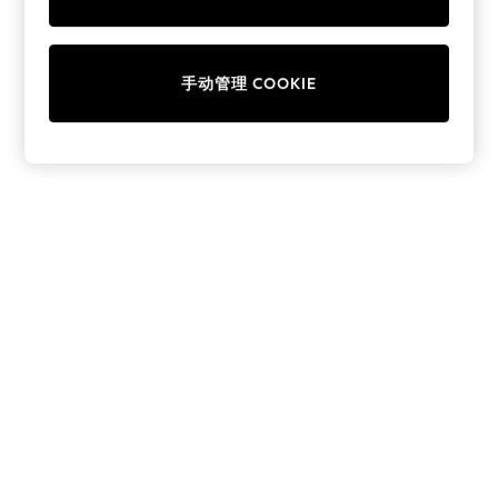
Collars & Peplums
Hello Kitty
Toy Story
手动管理 COOKIE
THE SET
All Clothing
Coats & Jackets
Dresses
Dungarees
Jeans
Jumpsuits & Playsuits
Knitwear
Leggings & Joggers
Nightwear & Pyjamas
Loungewear
Schoolwear
Sets & Outfits
Shirts & Blouses
Shorts & Skirts
Sportswear