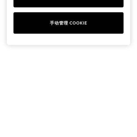
Collars & Peplums
Hello Kitty
Toy Story
手动管理 COOKIE
THE SET
All Clothing
Coats & Jackets
Dresses
Dungarees
Jeans
Jumpsuits & Playsuits
Knitwear
Leggings & Joggers
Nightwear & Pyjamas
Loungewear
Schoolwear
Sets & Outfits
Shirts & Blouses
Shorts & Skirts
Sportswear