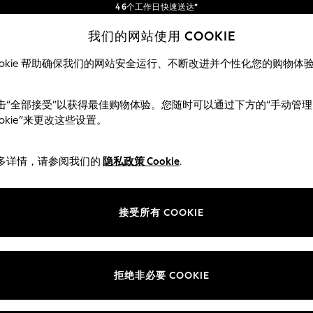
4 6个工作日快速送达*
订单满 SGD 150 即享免运费*
包含进口关税和商品及服务税 (GST)。
我们的网站使用 COOKIE
保证为最终售价
我们的社交网络
ookie 帮助确保我们的网站安全运行、不断改进并个性化您的购物体
女士
男士
夏季商店
击“全部接受”以获得最佳购物体验。您随时可以通过下方的“手动管理
ookie”来更改这些设置。
多详情，请参阅我们的
隐私政策 Cookie
.
部门
ie 政策
女装
接受所有 COOKIE
男装
评分政策
男孩
女孩
拒绝非必要 COOKIE
家居
婴儿