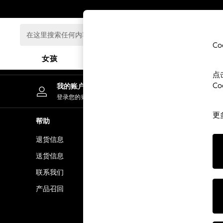
An error occurred on client
在
这
C
里
女孩
男孩
婴儿
搜
点
索
GIRLS
C
我的账户
任
New In
登录您的账户
何
0-2 Years
内
更
3-5 years
帮助
隐私& 法律
容...
6-8 years
退货信息
隐私& Cook
9-11 years
12-14 years
送货信息
条款& 条件
15+ Years
联系我们
顾客评价和
New In from Next
产品召回
Essentials
Holiday Shop
Linen Collection