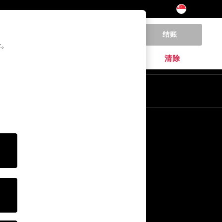
结账
0
验。
家居
品牌
清除
其他服务
媒体& Press
公司
NEXT 职业