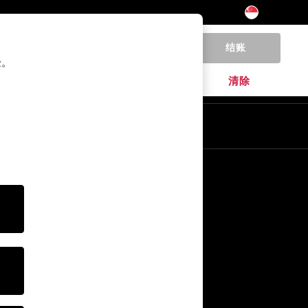
结账
0
验。
家居
品牌
清除
其他服务
媒体& Press
公司
NEXT 职业