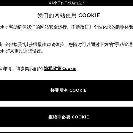
4 6个工作日快速送达*
订单满 SGD 150 即享免运费*
包含进口关税和商品及服务税 (GST)。
我们的网站使用 COOKIE
保证为最终售价
我们的社交网络
ookie 帮助确保我们的网站安全运行、不断改进并个性化您的购物体
女士
男士
击“全部接受”以获得最佳购物体验。您随时可以通过下方的“手动管理
ookie”来更改这些设置。
多详情，请参阅我们的
隐私政策 Cookie
.
部门
ie 政策
女装
接受所有 COOKIE
男装
评分政策
男孩
女孩
拒绝非必要 COOKIE
家居
婴儿