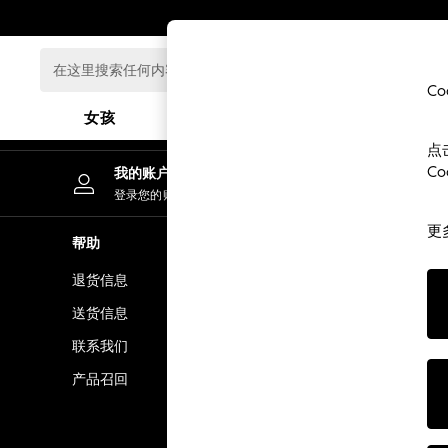
An error occurred on client
在
这
C
里
女孩
男孩
婴儿
搜
点
索
GIRLS
C
我的账户
任
New In
登录您的账户
何
0-2 Years
内
更
3-5 years
帮助
隐私& 法律
容...
6-8 years
退货信息
隐私& Cook
9-11 years
12-14 years
送货信息
条款& 条件
15+ Years
联系我们
顾客评价和
New In from Next
产品召回
Essentials
Holiday Shop
Linen Collection