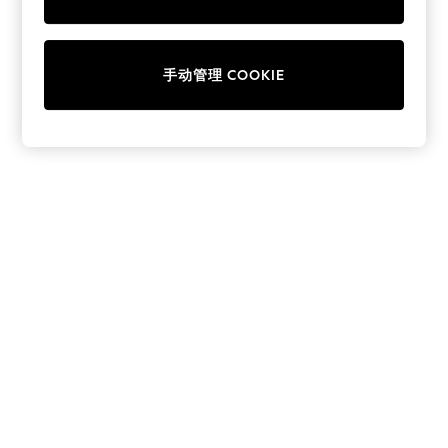
Collars & Peplums
Hello Kitty
Toy Story
手动管理 COOKIE
World Cup
THE SET
Court Classics
All Clothing
Coats & Jackets
Dresses
Dungarees
Jeans
Jumpsuits & Playsuits
Knitwear
Leggings & Joggers
Nightwear & Pyjamas
Loungewear
Schoolwear
Sets & Outfits
Shirts & Blouses