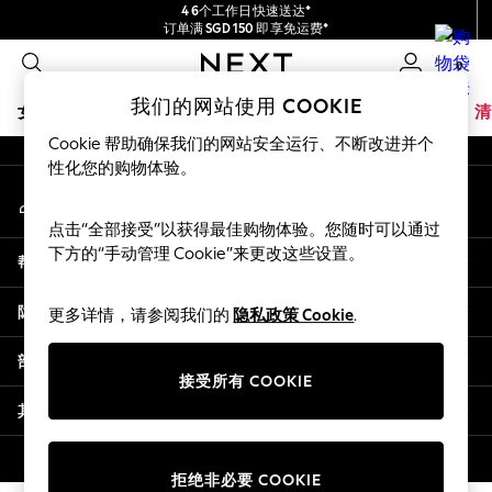
4 6个工作日快速送达*
An error occurred on client
订单满 SGD 150 即享免运费*
包含进口关税和商品及服务税 (GST)。
0
保证为最终售价
我们的社交网络
我们的网站使用 COOKIE
女孩
男孩
婴儿
女士
男士
夏季商店
家居
品牌
清
Cookie 帮助确保我们的网站安全运行、不断改进并个
GIRLS
性化您的购物体验。
我的账户
New In
登录您的账户
0-2 Years
点击“全部接受”以获得最佳购物体验。您随时可以通过
3-5 years
下方的“手动管理 Cookie”来更改这些设置。
帮助
6-8 years
9-11 years
隐私& 法律
更多详情，请参阅我们的
隐私政策 Cookie
.
12-14 years
15+ Years
部门
New In from Next
接受所有 COOKIE
Essentials
其他服务
Holiday Shop
Linen Collection
© 2026 壹零售有限公司。保留所有权利。
拒绝非必要 COOKIE
Mesh Dresses