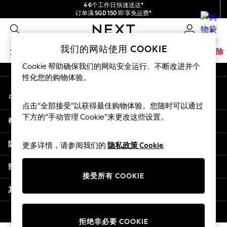
4 6个工作日快速送达*
An error occurred on client
订单满 SGD 150 即享免运费*
包含进口关税和商品及服务税 (GST)。
0
保证为最终售价
我们的社交网络
我们的网站使用 COOKIE
女孩
男孩
婴儿
女士
男士
家居
品牌
清除
Cookie 帮助确保我们的网站安全运行、不断改进并个
GIRLS
性化您的购物体验。
我的账户
New In
登录您的账户
0-2 Years
点击“全部接受”以获得最佳购物体验。您随时可以通过
3-5 years
下方的“手动管理 Cookie”来更改这些设置。
帮助
6-8 years
9-11 years
隐私& 法律
更多详情，请参阅我们的
隐私政策 Cookie
.
12-14 years
15+ Years
部门
New In from Next
接受所有 COOKIE
Essentials
其他服务
Holiday Shop
Linen Collection
© 2026 壹零售有限公司。保留所有权利。
拒绝非必要 COOKIE
Mesh Dresses