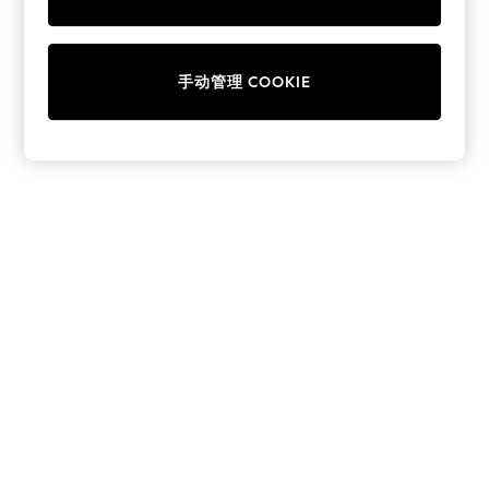
Collars & Peplums
Hello Kitty
Toy Story
手动管理 COOKIE
THE SET
All Clothing
Coats & Jackets
Dresses
Dungarees
Jeans
Jumpsuits & Playsuits
Knitwear
Leggings & Joggers
Nightwear & Pyjamas
Loungewear
Schoolwear
Sets & Outfits
Shirts & Blouses
Shorts & Skirts
Sportswear