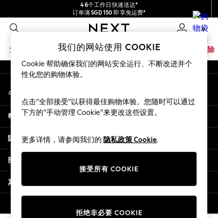
4 6个工作日快速送达*
An error occurred on client
订单满 SGD 150 即享免运费*
包含进口关税和商品及服务税 (GST)。
0
保证为最终售价
我们的社交网络
我们的网站使用 COOKIE
女孩
男孩
婴儿
女士
男士
家居
品牌
清除
Cookie 帮助确保我们的网站安全运行、不断改进并个
GIRLS
性化您的购物体验。
我的账户
New In
登录您的账户
0-2 Years
点击“全部接受”以获得最佳购物体验。您随时可以通过
3-5 years
下方的“手动管理 Cookie”来更改这些设置。
帮助
6-8 years
9-11 years
隐私& 法律
更多详情，请参阅我们的
隐私政策 Cookie
.
12-14 years
15+ Years
部门
New In from Next
接受所有 COOKIE
Essentials
其他服务
Holiday Shop
Linen Collection
© 2026 壹零售有限公司。保留所有权利。
拒绝非必要 COOKIE
Mesh Dresses