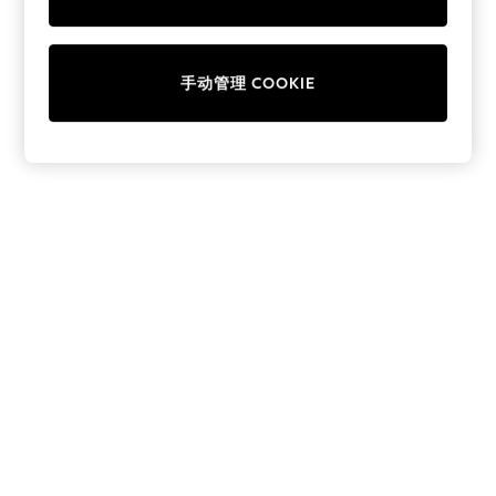
Collars & Peplums
Hello Kitty
Toy Story
手动管理 COOKIE
THE SET
All Clothing
Coats & Jackets
Dresses
Dungarees
Jeans
Jumpsuits & Playsuits
Knitwear
Leggings & Joggers
Nightwear & Pyjamas
Loungewear
Schoolwear
Sets & Outfits
Shirts & Blouses
Shorts & Skirts
Sportswear