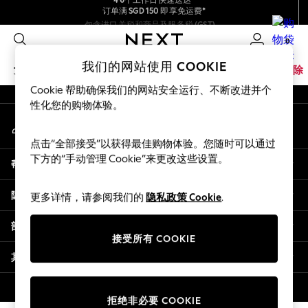
订单满 SGD 150 即享免运费*
我们接受
An error occurred on client
包含进口关税和商品及服务税 (GST)。
保证为最终售价
0
我们的社交网络
我们的网站使用 COOKIE
女孩
男孩
婴儿
女士
男士
家居
品牌
清除
Cookie 帮助确保我们的网站安全运行、不断改进并个
GIRLS
性化您的购物体验。
我的账户
New In
登录您的账户
0-2 Years
点击“全部接受”以获得最佳购物体验。您随时可以通过
3-5 years
下方的“手动管理 Cookie”来更改这些设置。
帮助
6-8 years
9-11 years
隐私& 法律
更多详情，请参阅我们的
隐私政策 Cookie
.
12-14 years
15+ Years
部门
New In from Next
接受所有 COOKIE
Essentials
其他服务
Holiday Shop
Linen Collection
© 2026 壹零售有限公司。保留所有权利。
拒绝非必要 COOKIE
Mesh Dresses