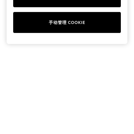
Collars & Peplums
Hello Kitty
Toy Story
手动管理 COOKIE
THE SET
All Clothing
Coats & Jackets
Dresses
Dungarees
Jeans
Jumpsuits & Playsuits
Knitwear
Leggings & Joggers
Nightwear & Pyjamas
Loungewear
Schoolwear
Sets & Outfits
Shirts & Blouses
Shorts & Skirts
Sportswear