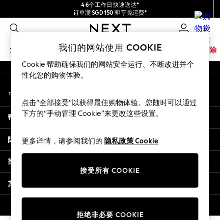
4 6个工作日快速送达*
An error occurred on client
订单满 SGD 150 即享免运费*
包含进口关税和商品及服务税 (GST)。
0
保证为最终售价
我们的社交网络
我们的网站使用 COOKIE
女孩
男孩
婴儿
女士
男士
家居
品牌
清除
Cookie 帮助确保我们的网站安全运行、不断改进并个
GIRLS
性化您的购物体验。
我的账户
New In
登录您的账户
0-2 Years
点击“全部接受”以获得最佳购物体验。您随时可以通过
3-5 years
下方的“手动管理 Cookie”来更改这些设置。
帮助
6-8 years
9-11 years
隐私& 法律
更多详情，请参阅我们的
隐私政策 Cookie
.
12-14 years
15+ Years
部门
New In from Next
接受所有 COOKIE
Essentials
其他服务
Holiday Shop
Linen Collection
© 2026 壹零售有限公司。保留所有权利。
拒绝非必要 COOKIE
Mesh Dresses