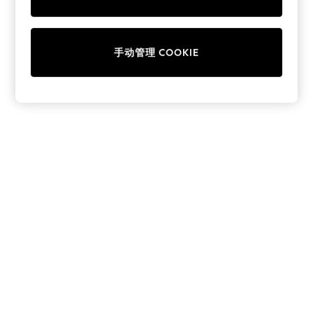
Collars & Peplums
Hello Kitty
Toy Story
手动管理 COOKIE
THE SET
All Clothing
Coats & Jackets
Dresses
Dungarees
Jeans
Jumpsuits & Playsuits
Knitwear
Leggings & Joggers
Nightwear & Pyjamas
Loungewear
Schoolwear
Sets & Outfits
Shirts & Blouses
Shorts & Skirts
Sportswear