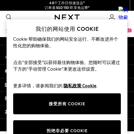
4 6个工作日快速送达*
An error occurred on client
订单满 SGD 150 即享免运费*
包含进口关税和商品及服务税 (GST)。
0
保证为最终售价
我们的社交网络
我们的网站使用 COOKIE
女孩
男孩
婴儿
女士
男士
家居
品牌
清除
Cookie 帮助确保我们的网站安全运行、不断改进并个
GIRLS
性化您的购物体验。
我的账户
New In
登录您的账户
0-2 Years
点击“全部接受”以获得最佳购物体验。您随时可以通过
3-5 years
下方的“手动管理 Cookie”来更改这些设置。
帮助
6-8 years
9-11 years
隐私& 法律
更多详情，请参阅我们的
隐私政策 Cookie
.
12-14 years
15+ Years
部门
New In from Next
接受所有 COOKIE
Essentials
其他服务
Holiday Shop
Linen Collection
© 2026 壹零售有限公司。保留所有权利。
拒绝非必要 COOKIE
Mesh Dresses