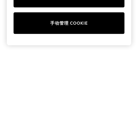
Collars & Peplums
Hello Kitty
Toy Story
手动管理 COOKIE
World Cup
THE SET
Court Classics
All Clothing
Coats & Jackets
Dresses
Dungarees
Jeans
Jumpsuits & Playsuits
Knitwear
Leggings & Joggers
Nightwear & Pyjamas
Loungewear
Schoolwear
Sets & Outfits
Shirts & Blouses