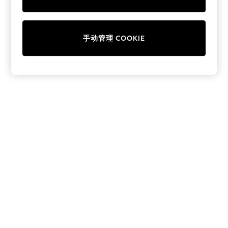
Collars & Peplums
Hello Kitty
Toy Story
手动管理 COOKIE
THE SET
All Clothing
Coats & Jackets
Dresses
Dungarees
Jeans
Jumpsuits & Playsuits
Knitwear
Leggings & Joggers
Nightwear & Pyjamas
Loungewear
Schoolwear
Sets & Outfits
Shirts & Blouses
Shorts & Skirts
Sportswear