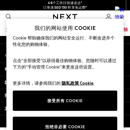
4 6个工作日快速送达*
An error occurred on client
订单满 SGD 150 即享免运费*
包含进口关税和商品及服务税 (GST)。
0
保证为最终售价
我们的社交网络
我们的网站使用 COOKIE
女孩
男孩
婴儿
女士
男士
家居
品牌
清除
Cookie 帮助确保我们的网站安全运行、不断改进并个
GIRLS
性化您的购物体验。
我的账户
New In
登录您的账户
0-2 Years
点击“全部接受”以获得最佳购物体验。您随时可以通过
3-5 years
下方的“手动管理 Cookie”来更改这些设置。
帮助
6-8 years
9-11 years
隐私& 法律
更多详情，请参阅我们的
隐私政策 Cookie
.
12-14 years
15+ Years
部门
New In from Next
接受所有 COOKIE
Essentials
其他服务
Holiday Shop
Linen Collection
© 2026 壹零售有限公司。保留所有权利。
拒绝非必要 COOKIE
Mesh Dresses