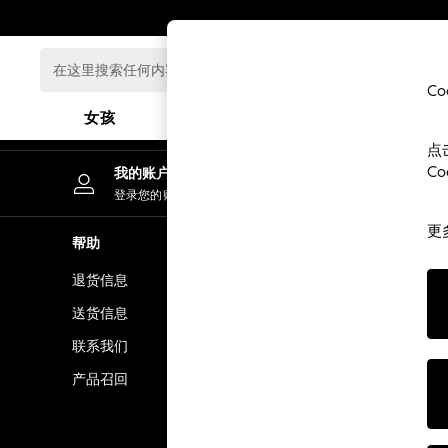
An error occurred on client
在
这
C
里
女孩
男孩
婴儿
搜
点
索
GIRLS
C
我的账户
任
New In
登录您的账户
何
0-2 Years
内
更
3-5 years
帮助
隐私& 法律
容...
6-8 years
退货信息
隐私& Cook
9-11 years
12-14 years
送货信息
条款& 条件
15+ Years
联系我们
顾客评价和
New In from Next
产品召回
Essentials
Holiday Shop
Linen Collection