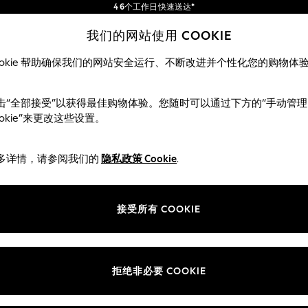
4 6个工作日快速送达*
订单满 SGD 150 即享免运费*
包含进口关税和商品及服务税 (GST)。
我们的网站使用 COOKIE
保证为最终售价
我们的社交网络
ookie 帮助确保我们的网站安全运行、不断改进并个性化您的购物体
女士
男士
夏季商店
击“全部接受”以获得最佳购物体验。您随时可以通过下方的“手动管理
ookie”来更改这些设置。
多详情，请参阅我们的
隐私政策 Cookie
.
部门
ie 政策
女装
接受所有 COOKIE
男装
评分政策
男孩
女孩
拒绝非必要 COOKIE
家居
婴儿