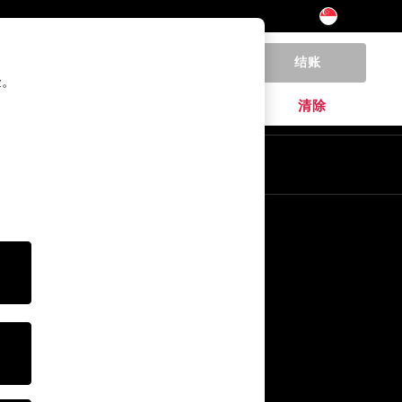
结账
0
验。
家居
品牌
清除
其他服务
媒体& Press
公司
NEXT 职业