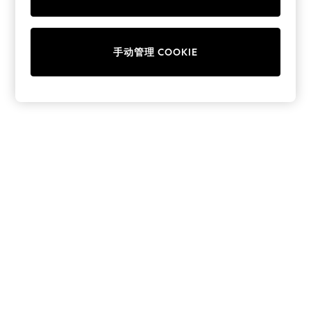
Collars & Peplums
Hello Kitty
Toy Story
手动管理 COOKIE
THE SET
All Clothing
Coats & Jackets
Dresses
Dungarees
Jeans
Jumpsuits & Playsuits
Knitwear
Leggings & Joggers
Nightwear & Pyjamas
Loungewear
Schoolwear
Sets & Outfits
Shirts & Blouses
Shorts & Skirts
Sportswear