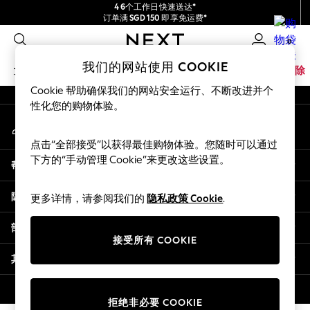
4 6个工作日快速送达*
An error occurred on client
订单满 SGD 150 即享免运费*
包含进口关税和商品及服务税 (GST)。
0
保证为最终售价
我们的社交网络
我们的网站使用 COOKIE
女孩
男孩
婴儿
女士
男士
家居
品牌
清除
Cookie 帮助确保我们的网站安全运行、不断改进并个
GIRLS
性化您的购物体验。
我的账户
New In
登录您的账户
0-2 Years
点击“全部接受”以获得最佳购物体验。您随时可以通过
3-5 years
下方的“手动管理 Cookie”来更改这些设置。
帮助
6-8 years
9-11 years
隐私& 法律
更多详情，请参阅我们的
隐私政策 Cookie
.
12-14 years
15+ Years
部门
New In from Next
接受所有 COOKIE
Essentials
其他服务
Holiday Shop
Linen Collection
© 2026 壹零售有限公司。保留所有权利。
拒绝非必要 COOKIE
Mesh Dresses