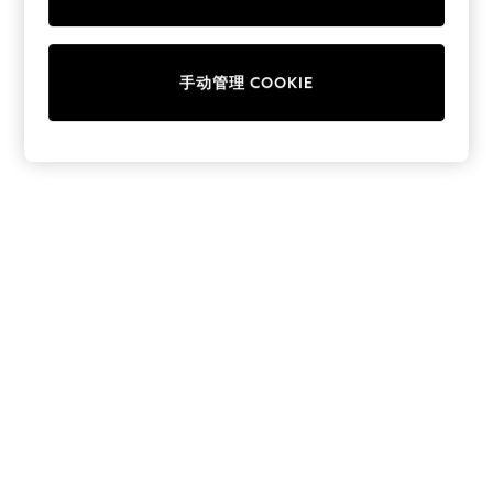
Collars & Peplums
Hello Kitty
Toy Story
手动管理 COOKIE
World Cup
THE SET
Court Classics
All Clothing
Coats & Jackets
Dresses
Dungarees
Jeans
Jumpsuits & Playsuits
Knitwear
Leggings & Joggers
Nightwear & Pyjamas
Loungewear
Schoolwear
Sets & Outfits
Shirts & Blouses