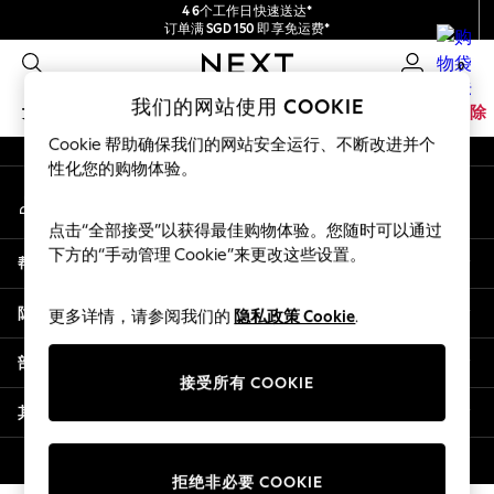
4 6个工作日快速送达*
An error occurred on client
订单满 SGD 150 即享免运费*
包含进口关税和商品及服务税 (GST)。
0
保证为最终售价
我们的社交网络
我们的网站使用 COOKIE
女孩
男孩
婴儿
女士
男士
家居
品牌
清除
Cookie 帮助确保我们的网站安全运行、不断改进并个
GIRLS
性化您的购物体验。
我的账户
New In
登录您的账户
0-2 Years
点击“全部接受”以获得最佳购物体验。您随时可以通过
3-5 years
下方的“手动管理 Cookie”来更改这些设置。
帮助
6-8 years
9-11 years
隐私& 法律
更多详情，请参阅我们的
隐私政策 Cookie
.
12-14 years
15+ Years
部门
New In from Next
接受所有 COOKIE
Essentials
其他服务
Holiday Shop
Linen Collection
© 2026 壹零售有限公司。保留所有权利。
拒绝非必要 COOKIE
Mesh Dresses