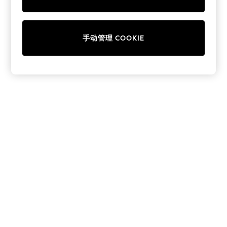
Collars & Peplums
Hello Kitty
Toy Story
手动管理 COOKIE
World Cup
THE SET
Court Classics
All Clothing
Coats & Jackets
Dresses
Dungarees
Jeans
Jumpsuits & Playsuits
Knitwear
Leggings & Joggers
Nightwear & Pyjamas
Loungewear
Schoolwear
Sets & Outfits
Shirts & Blouses