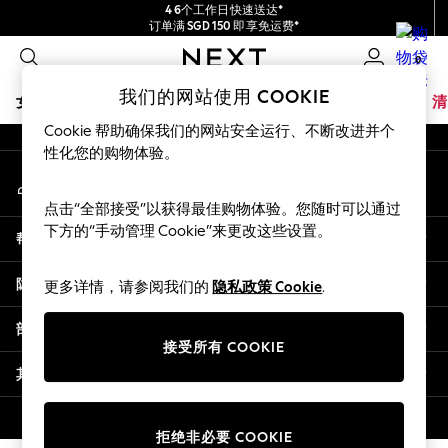
4 6个工作日快速送达*
An error occurred on client
订单满 SGD 150 即享免运费*
包含进口关税和商品及服务税 (GST)。
0
保证为最终售价
我们的社交网络
我们的网站使用 COOKIE
女孩
男孩
婴儿
女士
男士
夏季商店
家居
品牌
清
Cookie 帮助确保我们的网站安全运行、不断改进并个
GIRLS
性化您的购物体验。
我的账户
New In
登录您的账户
0-2 Years
点击“全部接受”以获得最佳购物体验。您随时可以通过
3-5 years
下方的“手动管理 Cookie”来更改这些设置。
帮助
6-8 years
9-11 years
隐私& 法律
更多详情，请参阅我们的
隐私政策 Cookie
.
12-14 years
15+ Years
部门
New In from Next
接受所有 COOKIE
Essentials
其他服务
Holiday Shop
Linen Collection
© 2026 壹零售有限公司。保留所有权利。
拒绝非必要 COOKIE
Mesh Dresses