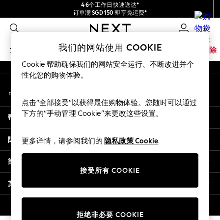
4 6个工作日快速送达*
An error occurred on client
订单满 SGD 150 即享免运费*
包含进口关税和商品及服务税 (GST)。
0
保证为最终售价
我们的社交网络
我们的网站使用 COOKIE
女孩
男孩
婴儿
女士
男士
家居
品牌
清除
Cookie 帮助确保我们的网站安全运行、不断改进并个
GIRLS
性化您的购物体验。
我的账户
New In
登录您的账户
0-2 Years
点击“全部接受”以获得最佳购物体验。您随时可以通过
3-5 years
下方的“手动管理 Cookie”来更改这些设置。
帮助
6-8 years
9-11 years
隐私& 法律
更多详情，请参阅我们的
隐私政策 Cookie
.
12-14 years
15+ Years
部门
New In from Next
接受所有 COOKIE
Essentials
其他服务
Holiday Shop
Linen Collection
© 2026 壹零售有限公司。保留所有权利。
拒绝非必要 COOKIE
Mesh Dresses