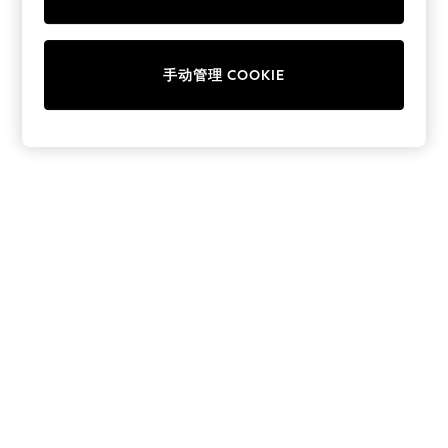
Collars & Peplums
Hello Kitty
Toy Story
手动管理 COOKIE
THE SET
All Clothing
Coats & Jackets
Dresses
Dungarees
Jeans
Jumpsuits & Playsuits
Knitwear
Leggings & Joggers
Nightwear & Pyjamas
Loungewear
Schoolwear
Sets & Outfits
Shirts & Blouses
Shorts & Skirts
Sportswear