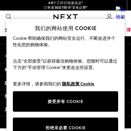
4 6个工作日快速送达*
An error occurred on client
订单满 SGD 150 即享免运费*
包含进口关税和商品及服务税 (GST)。
0
保证为最终售价
我们的社交网络
我们的网站使用 COOKIE
女孩
男孩
婴儿
女士
男士
夏季商店
家居
品牌
清
Cookie 帮助确保我们的网站安全运行、不断改进并个
GIRLS
性化您的购物体验。
我的账户
New In
登录您的账户
0-2 Years
点击“全部接受”以获得最佳购物体验。您随时可以通过
3-5 years
下方的“手动管理 Cookie”来更改这些设置。
帮助
6-8 years
9-11 years
隐私& 法律
更多详情，请参阅我们的
隐私政策 Cookie
.
12-14 years
15+ Years
部门
New In from Next
接受所有 COOKIE
Essentials
其他服务
Holiday Shop
Linen Collection
© 2026 壹零售有限公司。保留所有权利。
拒绝非必要 COOKIE
Mesh Dresses