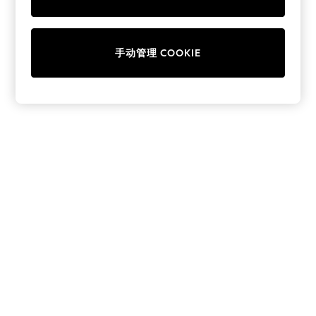
Collars & Peplums
Hello Kitty
Toy Story
手动管理 COOKIE
World Cup
THE SET
Court Classics
All Clothing
Coats & Jackets
Dresses
Dungarees
Jeans
Jumpsuits & Playsuits
Knitwear
Leggings & Joggers
Nightwear & Pyjamas
Loungewear
Schoolwear
Sets & Outfits
Shirts & Blouses