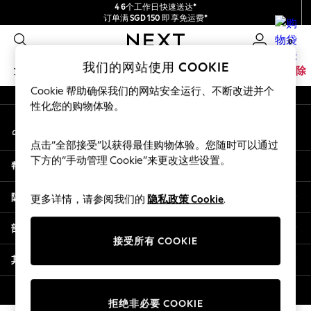
4 6个工作日快速送达*
An error occurred on client
订单满 SGD 150 即享免运费*
包含进口关税和商品及服务税 (GST)。
0
保证为最终售价
我们的社交网络
我们的网站使用 COOKIE
女孩
男孩
婴儿
女士
男士
家居
品牌
清除
Cookie 帮助确保我们的网站安全运行、不断改进并个
GIRLS
性化您的购物体验。
我的账户
New In
登录您的账户
0-2 Years
点击“全部接受”以获得最佳购物体验。您随时可以通过
3-5 years
下方的“手动管理 Cookie”来更改这些设置。
帮助
6-8 years
9-11 years
隐私& 法律
更多详情，请参阅我们的
隐私政策 Cookie
.
12-14 years
15+ Years
部门
New In from Next
接受所有 COOKIE
Essentials
其他服务
Holiday Shop
Linen Collection
© 2026 壹零售有限公司。保留所有权利。
拒绝非必要 COOKIE
Mesh Dresses