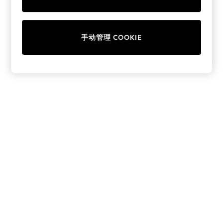
Collars & Peplums
Hello Kitty
Toy Story
手动管理 COOKIE
World Cup
THE SET
Court Classics
All Clothing
Coats & Jackets
Dresses
Dungarees
Jeans
Jumpsuits & Playsuits
Knitwear
Leggings & Joggers
Nightwear & Pyjamas
Loungewear
Schoolwear
Sets & Outfits
Shirts & Blouses